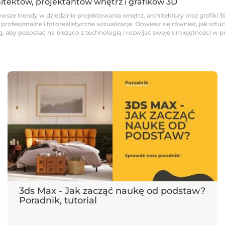
hitektów, projektantów wnętrz i grafików 3D
wsze trendy w dziedzinie projektowania wnętrz, architektury oraz grafiki 3
fesjonalne i fotorealistyczne wizualizacje. Dowiesz się również, jak sztucz
 aby pozostać na bieżąco z technologią i rozwijać swoje umiejętności w pro
3ds Max - Jak zacząć naukę od podstaw?
Poradnik, tutorial