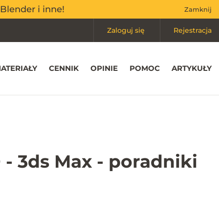
Mój koszyk
(0)
Blender i inne!
Blender i inne!
Zamknij
Zamknij
Zaloguj się
Rejestracja
ATERIAŁY
CENNIK
OPINIE
POMOC
ARTYKUŁY
 - 3ds Max - poradniki