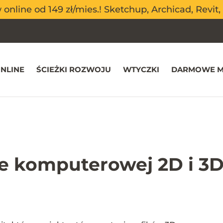
nline od 149 zł/mies.! Sketchup, Archicad, Revit, 
nline od 149 zł/mies.! Sketchup, Archicad, Revit, 
NLINE
ŚCIEŻKI ROZWOJU
WTYCZKI
DARMOWE M
ce komputerowej 2D i 3D