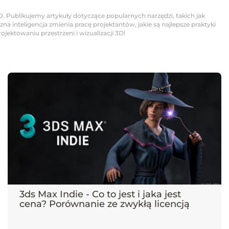
D. Publikujemy artykuły dotyczące popularnych narzędzi, takich jak
na inteligencja zmienia pracę projektantów, jakie są najlepsze praktyki
jektowaniu przestrzeni i wizualizacji 3D!
3ds Max Indie - Co to jest i jaka jest
cena? Porównanie ze zwykłą licencją