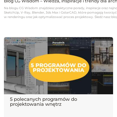
Blog CG Wisdom – Wiedza, inspiracje i trendy dla arc
Na blogu CG Wisdom znajdziesz praktyczne porady, inspiracje oraz najno
SketchUp, V-Ray, Blender, 3ds Max i GstarCAD, które pomagają tworzyć pro
w renderingu oraz jak optymalizować proces projektowy. Śledź nasz blog,
5 polecanych programów do
projektowania wnętrz