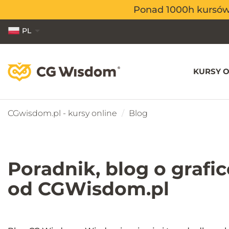
Ponad 1000h kursów o
Ponad 1000h kursów o
PL
EN
ES
KURSY O
CGwisdom.pl - kursy online
Blog
Poradnik, blog o grafi
od CGWisdom.pl