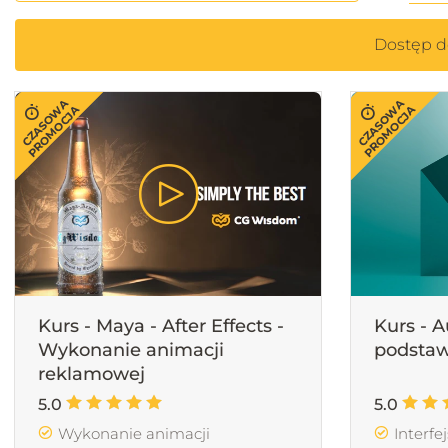
Dostęp 
CZASOWA
CZASOWA
PROMOCJA
PROMOCJA
Kurs - Maya - After Effects -
Kurs - 
Wykonanie animacji
podstaw
reklamowej
5.0
5.0
Wykonanie animacji
Interfej