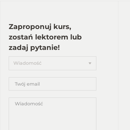
Zaproponuj kurs,
zostań lektorem lub
zadaj pytanie!
Proponuję
Wiadomość
kurs
Twój
email
Wpisz
propozycję
kursu