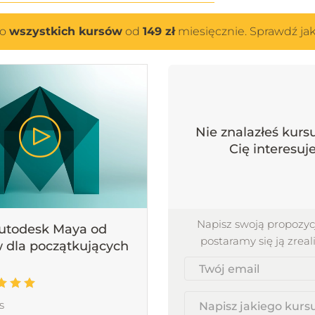
do
wszystkich kursów
od
149 zł
miesięcznie. Sprawdź jak 
Nie znalazłeś kursu
Cię interesuj
Napisz swoją propozyc
Autodesk Maya od
postaramy się ją zreal
 dla początkujących
Twój
email
s