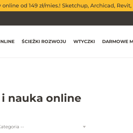
nline od 149 zł/mies.! Sketchup, Archicad, Revit, 
nline od 149 zł/mies.! Sketchup, Archicad, Revit, 
NLINE
ŚCIEŻKI ROZWOJU
WTYCZKI
DARMOWE M
 i nauka online
goria
Kategoria --