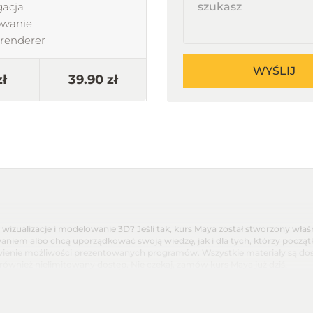
acja
owanie
 renderer
WYŚLIJ
zł
39.90 zł
izualizacje i modelowanie 3D? Jeśli tak, kurs Maya został stworzony właśn
aniem albo chcą uporządkować swoją wiedzę, jak i dla tych, którzy początk
enie możliwości prezentowanych programów. Wszystkie materiały są dostęp
ównież nielimitowany dostęp. Nie czekaj, zamów kurs Maya już dziś.