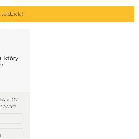
to działa!
, który
e?
ję, a my
izować!