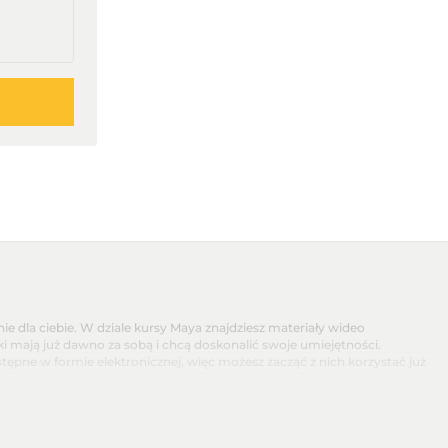
ie dla ciebie. W dziale kursy Maya znajdziesz materiały wideo
i mają już dawno za sobą i chcą doskonalić swoje umiejętności.
ne w formie elektronicznej, więc możesz zacząć z nich korzystać już