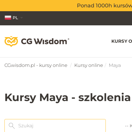
Ponad 1000h kursów o
Ponad 1000h kursów o
PL
EN
ES
KURSY O
CGwisdom.pl - kursy online
Kursy online
Maya
Kursy Maya - szkolenia
Kate
Szukaj
-- 