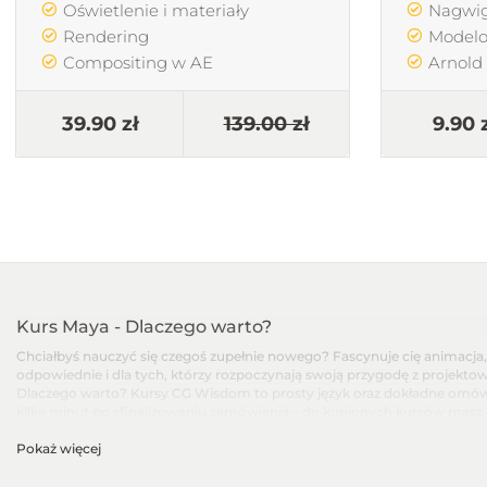
Oświetlenie i materiały
Nagwig
Rendering
Model
Compositing w AE
Arnold
39.90 zł
139.00 zł
9.90 
Kurs Maya - Dlaczego warto?
Chciałbyś nauczyć się czegoś zupełnie nowego? Fascynuje cię animacja, w
odpowiednie i dla tych, którzy rozpoczynają swoją przygodę z projektow
Dlaczego warto? Kursy CG Wisdom to prosty język oraz dokładne omówi
kilka minut po sfinalizowaniu zamówienia – do kupionych kursów masz r
Pokaż więcej