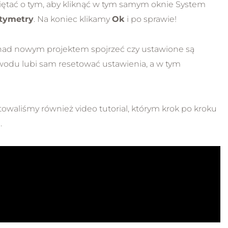
iętać o tym, aby kliknąć w tym samym oknie System
tymetry
. Na koniec klikamy
Ok
i po sprawie!
nad nowym projektem spojrzeć czy ustawione są
owodu lubi sam resetować ustawienia, a w tym
otowaliśmy również video tutorial, którym krok po kroku
.