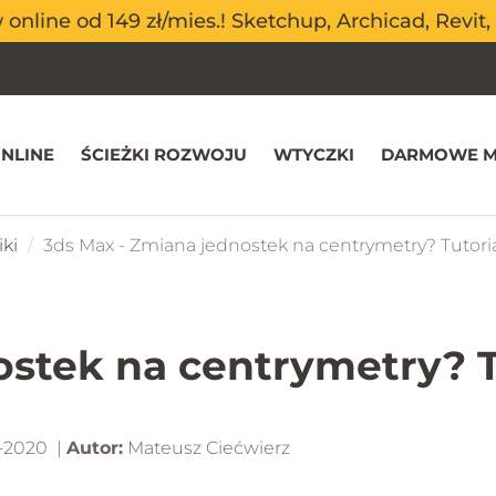
nline od 149 zł/mies.! Sketchup, Archicad, Revit, 
nline od 149 zł/mies.! Sketchup, Archicad, Revit, 
NLINE
ŚCIEŻKI ROZWOJU
WTYCZKI
DARMOWE M
ki
3ds Max - Zmiana jednostek na centrymetry? Tutoria
stek na centrymetry? T
-2020 |
Autor:
Mateusz Ciećwierz