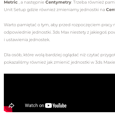
Metric
, a następnie
Centymetry
. Trzeba również pam
Unit Setup gdzie również zmieniamy jednostki na
Cen
Warto pamiętać o tym, aby przed rozpoczęciem pracy 
odpowiednie jednostki. 3ds Max niestety z jakiegoś p
i ustawienia jednostek.
Dla osób, które wolą bardziej oglądać niż czytać przyg
pokazaliśmy również jak zmienić jednostki w 3ds Maxie