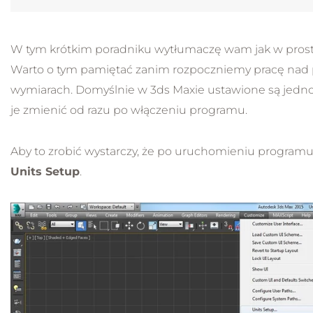
W tym krótkim poradniku wytłumaczę wam jak w prost
Warto o tym pamiętać zanim rozpoczniemy pracę nad p
wymiarach. Domyślnie w 3ds Maxie ustawione są jedn
je zmienić od razu po włączeniu programu.
Aby to zrobić wystarczy, że po uruchomieniu program
Units Setup
.