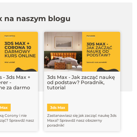
x na naszym blogu
 - 3ds Max +
3ds Max - Jak zacząć naukę
rer -
od podstaw? Poradnik,
ine za darmo
tutorial
 Max
3ds Max
ą Corony i nie
Zastanawiasz się jak zacząć naukę 3ds
cząć? Sprawdź nasz
Maxa? Sprawdź nasz obszerny
poradnik!