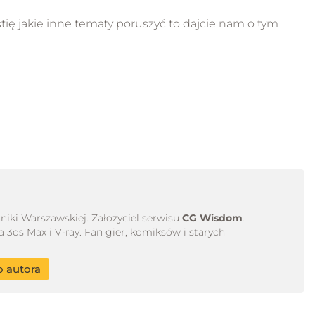
stię jakie inne tematy poruszyć to dajcie nam o tym
niki Warszawskiej. Założyciel serwisu
CG Wisdom
.
ds Max i V-ray. Fan gier, komiksów i starych
o autora