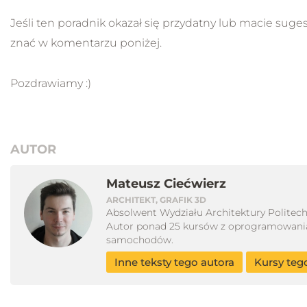
Jeśli ten poradnik okazał się przydatny lub macie suge
znać w komentarzu poniżej.
Pozdrawiamy :)
AUTOR
Mateusz Ciećwierz
ARCHITEKT, GRAFIK 3D
Absolwent Wydziału Architektury Politech
Autor ponad 25 kursów z oprogramowania 3
samochodów.
Inne teksty tego autora
Kursy teg