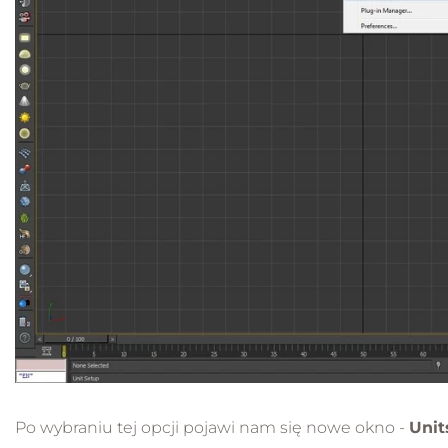
Po wybraniu tej opcji pojawi nam się nowe okno -
Unit