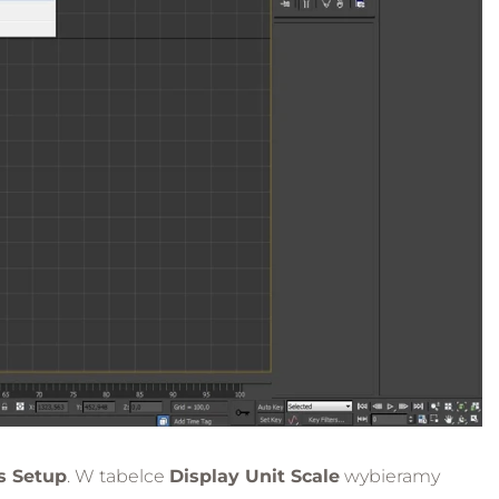
s Setup
. W tabelce
Display Unit Scale
wybieramy