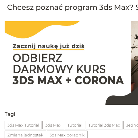
Chcesz poznać program 3ds Max? S
Tagi
3ds Max Tutorial
3ds Max
Tutorial
Tutorial 3ds Max
Jedno
Zmiana jednostek
3ds Max poradnik