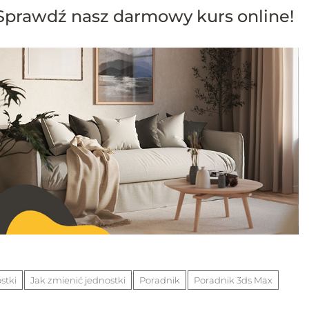
prawdź nasz darmowy kurs online!
stki
Jak zmienić jednostki
Poradnik
Poradnik 3ds Max