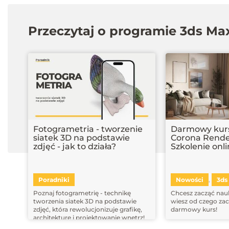
Przeczytaj o programie 3ds Ma
Fotogrametria - tworzenie
Darmowy kurs
siatek 3D na podstawie
Corona Rende
zdjęć - jak to działa?
Szkolenie onl
Poradniki
Nowości
3ds
,
Poznaj fotogrametrię - technikę
Chcesz zacząć nauk
tworzenia siatek 3D na podstawie
wiesz od czego za
zdjęć, która rewolucjonizuje grafikę,
darmowy kurs!
architekturę i projektowanie wnętrz!