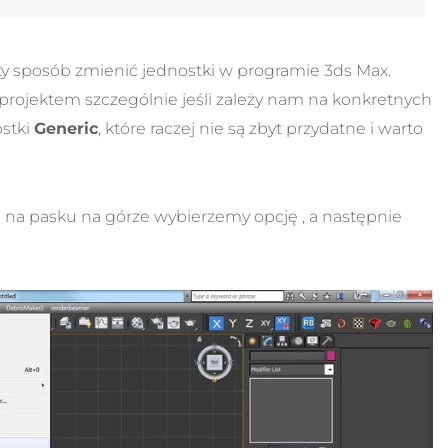
249.00 zł
249.00 zł
y sposób zmienić jednostki w programie 3ds Max.
rojektem szczególnie jeśli zależy nam na konkretnych
ostki
Generic
, które raczej nie są zbyt przydatne i warto
u na pasku na górze wybierzemy opcję
, a następnie