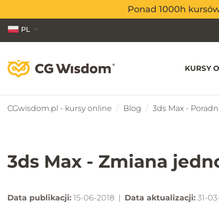
Ponad 1000h kursów o
Ponad 1000h kursów o
PL
EN
ES
KURSY O
CGwisdom.pl - kursy online
Blog
3ds Max - Poradni
3ds Max - Zmiana jedno
Data publikacji:
15-06-2018 |
Data aktualizacji:
31-03