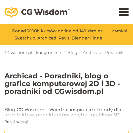
Ponad 1000h kursów online od 149 zł/mies.!
Zamknij
Sketchup, Archicad, Revit, Blender i inne!
CGwisdom.pl - kursy online
Blog
Archicad - Poradniki
Archicad - Poradniki, blog o
grafice komputerowej 2D i 3D -
poradniki od CGwisdom.pl
Blog CG Wisdom – Wiedza, inspiracje i trendy dla
architektów, projektantów wnętrz i grafików 3D
Pokaż więcej
Na blogu CG Wisdom znajdziesz praktyczne porady, inspiracje oraz
najnowsze trendy w dziedzinie projektowania wnętrz, architektury
oraz grafiki 3D. Publikujemy artykuły dotyczące popularnych