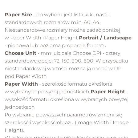
Paper Size
- do wyboru jest lista kilkunastu
standardowych rozmiarów m.in. A0, A4.
Niestandardowe rozmiary można zadać poniżej
w Paper Width i Paper Height
Portrait / Landscape
- pionowa lub pozioma proporcje formatu
Choose Unit
- mm lub cale Choose DPI - cztery
standardowe opcje: 72, 150, 300, 600. W przypadku
niestandardowej wartości można ją nadać w DPI
pod Paper Width
Paper Width
- szerokość formatu określona
w wybranych powyżej jednostkach
Paper Height
-
wysokość formatu określona w wybranych powyżej
jednostkach
Po wybraniu powyższych parametrów zmieni się
szerokość i wysokość obrazu (Image Width i Image
Height).
W zakładce można ustawić także ścieżkę zapisania