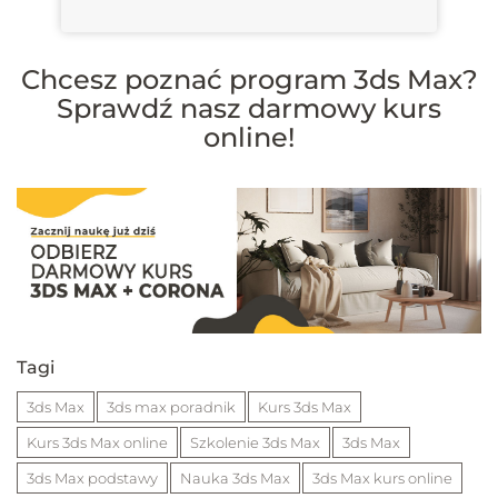
Chcesz poznać program 3ds Max?
Sprawdź nasz darmowy kurs
online!
Tagi
3ds Max
3ds max poradnik
Kurs 3ds Max
Kurs 3ds Max online
Szkolenie 3ds Max
3ds Max
3ds Max podstawy
Nauka 3ds Max
3ds Max kurs online