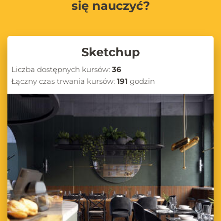
się nauczyć?
Sketchup
Liczba dostępnych kursów:
36
Łączny czas trwania kursów:
191
godzin