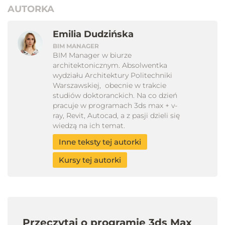
AUTORKA
Emilia Dudzińska
BIM MANAGER
BIM Manager w biurze
architektonicznym. Absolwentka
wydziału Architektury Politechniki
Warszawskiej, obecnie w trakcie
studiów doktoranckich. Na co dzień
pracuje w programach 3ds max + v-
ray, Revit, Autocad, a z pasji dzieli się
wiedzą na ich temat.
Inne teksty tej autorki
Kursy tej autorki
Przeczytaj o programie 3ds Max