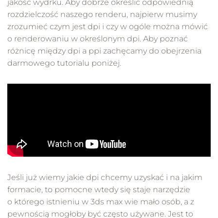
jakość wydrku. Aby dobrze określić odpowiednią
rozdzielczość naszego renderu, najpierw musimy
zrozumieć czym jest dpi i czy w ogóle można mówić
o renderowaniu w określonym dpi. Aby poznać
różnicę między dpi a ppi zachęcamy do obejrzenia
darmowego tutorialu poniżej.
Jeśli już wiemy jakie dpi chcemy uzyskać i na jakim
formacie, to pomocne wtedy się staje narzędzie
o którego istnieniu w 3ds max wie mało osób, a z
pewnością mogłoby być często używane. Jest to