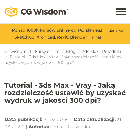
Ponad 1000h kursów online od 149 zł/mies.!
Zamknij
Sketchup, Archicad, Revit, Blender i inne!
CGwisdom.pl - kursy online
Blog
3ds Max - Poradniki
Tutorial - 3ds Max - Vray - Jaką rozdzielczość ustawić by
uzyskać wydruk w jakości 300 dpi?
Tutorial - 3ds Max - Vray - Jaką
rozdzielczość ustawić by uzyskać
wydruk w jakości 300 dpi?
Data publikacji:
21-02-2018 |
Data aktualizacji:
31-
03-2020 |
Autorka:
Emilia Dudzińska