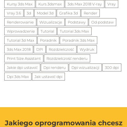
Kursy 3ds Max
Kurs 3dsmax
3ds Max 2018 V-ray
Vray
Vray 3.6
3d
Model 3d
Grafika 3d
Render
Renderowanie
Wizualizacje
Podstawy
Od podstaw
Wprowadzenie
Tutorial
Tutorial 3ds Max
Tutorial 3d Max
Poradnik
Poradnik 3ds Max
3ds Max 2018
DPI
Rozdzielczość
Wydruk
Print Size Assistant
Rozdzielczość renderu
Jakie dpi ustawić
Dpi renderu
Dpi wizualizacji
300 dpi
Dpi 3ds Max
Jak ustawić dpi
Jakiego oprogramowania chcesz