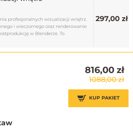
297,00 zł
ia profesjonalnych wizualizacji wnętrz.
nnego i wieczornego oraz renderowanie
postprodukcję w Blenderze. To
ty zachwycające realizmem. Idealny kurs
816,00 zł
1088,00 zł
KUP PAKIET
staw