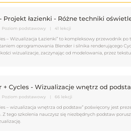
 Projekt łazienki - Różne techniki oświetl
Poziom podstawowy
41 lekcji
les – Wizualizacja Łazienki” to kompleksowy przewodnik po t
taniem oprogramowania Blender i silnika renderującego Cycle
akości wizualizacje, zaczynając od modelowania, przez tekstu
nia. Dodatkowo kurs zawiera podstawowe informacje na tema
ze lepsze przedstawienie swoich projektów.
r + Cycles - Wizualizacje wnętrz od podst
Poziom podstawowy
66 lekcji
les – wizualizacja wnętrza od podstaw” poświęcony jest prez
 Z tego szkolenia nauczysz się niezbędnych podstaw porusza
ualizację.