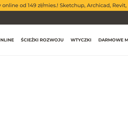
nline od 149 zł/mies.! Sketchup, Archicad, Revit, 
nline od 149 zł/mies.! Sketchup, Archicad, Revit, 
NLINE
ŚCIEŻKI ROZWOJU
WTYCZKI
DARMOWE M