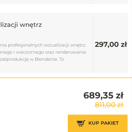
izacji wnętrz
297,00 zł
ia profesjonalnych wizualizacji wnętrz.
nnego i wieczornego oraz renderowanie
postprodukcję w Blenderze. To
ty zachwycające realizmem. Idealny kurs
689,35 zł
811,00 zł
KUP PAKIET