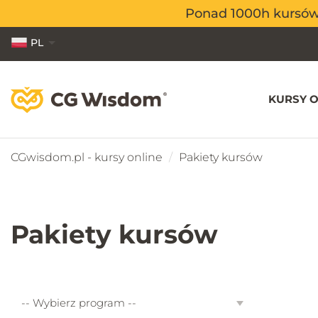
Ponad 1000h kursów o
Ponad 1000h kursów o
PL
EN
ES
KURSY O
CGwisdom.pl - kursy online
Pakiety kursów
Pakiety kursów
Wybierz
-- Wybierz program --
program