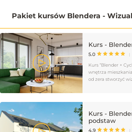
Pakiet kursów Blendera - Wizual
Kurs - Blende
5.0
Kurs “Blender + Cyc
wnętrza mieszkania.
od zera stworzyć wiz
Kurs - Blende
podstaw
4.9