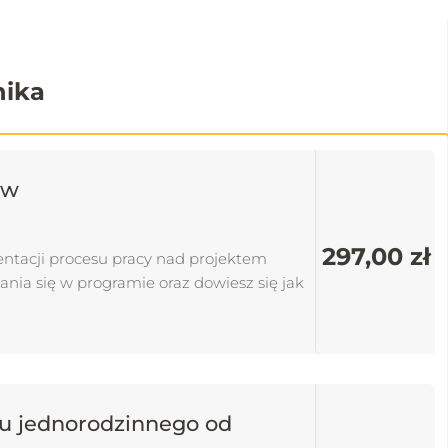
nika
aw
297,00 zł
entacji procesu pracy nad projektem
nia się w programie oraz dowiesz się jak
mu jednorodzinnego od