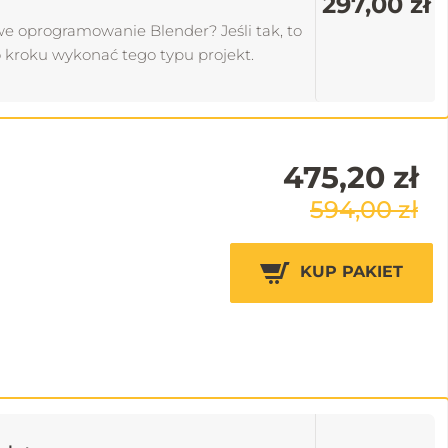
297,00 zł
we oprogramowanie Blender? Jeśli tak, to
o kroku wykonać tego typu projekt.
475,20 zł
594,00 zł
KUP PAKIET