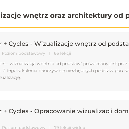
izacje wnętrz oraz architektury od
r + Cycles - Wizualizacje wnętrz od podst
Poziom podstawowy
66 lekcji
les – wizualizacja wnętrza od podstaw” poświęcony jest prez
 Z tego szkolenia nauczysz się niezbędnych podstaw porusza
ualizację.
r + Cycles - Opracowanie wizualizacji do
Poziom podstawowy
79 lekcji wideo