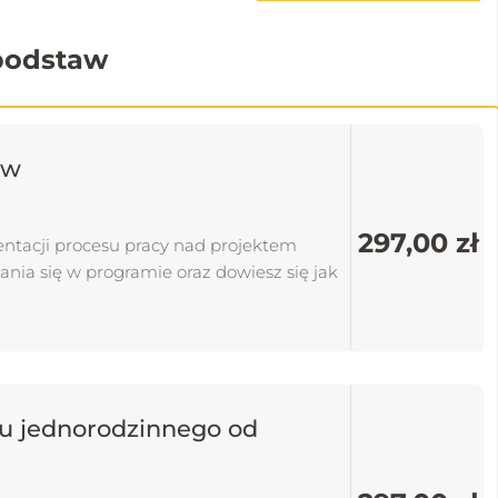
 podstaw
aw
297,00 zł
entacji procesu pracy nad projektem
nia się w programie oraz dowiesz się jak
mu jednorodzinnego od