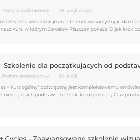
Poziom podstawowy
79 lekcji wideo
realistyczne wizualizacje architektury wykorzystując darmo
nasz kurs, w którym Jarosław Piszczek pokaże Ci jak krok p
- Szkolenie dla początkujących od podsta
Poziom podstawowy
96 lekcji
cles – kurs ogólny” poświęcony jest kompleksowemu omówien
cz niezbędnych podstaw – technik, które pozwolą Ci w prost
+ Cycles - Zaawansowane szkolenie wizual