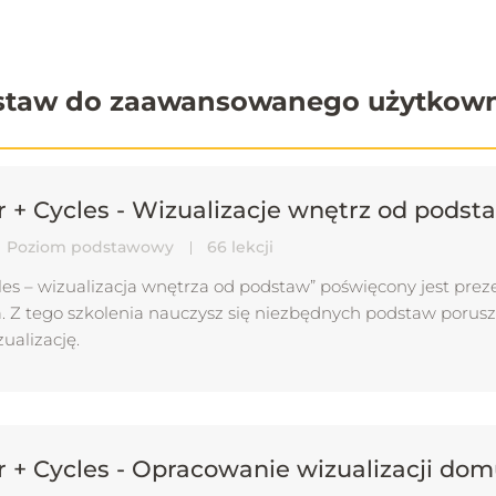
odstaw do zaawansowanego użytkow
r + Cycles - Wizualizacje wnętrz od podst
Poziom podstawowy
66 lekcji
les – wizualizacja wnętrza od podstaw” poświęcony jest prez
 Z tego szkolenia nauczysz się niezbędnych podstaw porusza
ualizację.
r + Cycles - Opracowanie wizualizacji do