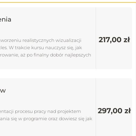
enia
217,00 zł
worzeniu realistycznych wizualizacji
s. W trakcie kursu nauczysz się, jak
rowanie, aż po finalny dobór najlepszych
t tworzenia prostych animacji, co
aw
297,00 zł
entacji procesu pracy nad projektem
nia się w programie oraz dowiesz się jak