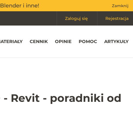
Mój koszyk
(0)
Blender i inne!
Blender i inne!
Zamknij
Zamknij
Zaloguj się
Rejestracja
ATERIAŁY
CENNIK
OPINIE
POMOC
ARTYKUŁY
- Revit - poradniki od