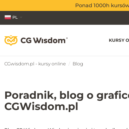
Ponad 1000h kursów o
Ponad 1000h kursów o
PL
EN
ES
KURSY O
CGwisdom.pl - kursy online
Blog
Poradnik, blog o grafi
CGWisdom.pl