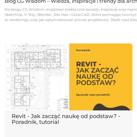
Blog CG Wisdom – Wiedza, inspiracje i trendy dla arc
Na blogu CG Wisdom znajdziesz praktyczne porady, inspiracje oraz najno
SketchUp, V-Ray, Blender, 3ds Max i GstarCAD, które pomagają tworzyć pro
w renderingu oraz jak optymalizować proces projektowy. Śledź nasz blog,
Revit - Jak zacząć naukę od podstaw? -
Poradnik, tutorial