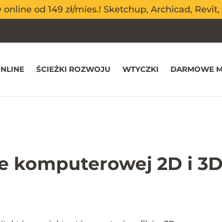
nline od 149 zł/mies.! Sketchup, Archicad, Revit, 
nline od 149 zł/mies.! Sketchup, Archicad, Revit, 
NLINE
ŚCIEŻKI ROZWOJU
WTYCZKI
DARMOWE M
ce komputerowej 2D i 3D 