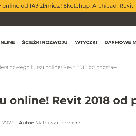
nline od 149 zł/mies.! Sketchup, Archicad, Revit, 
nline od 149 zł/mies.! Sketchup, Archicad, Revit, 
NLINE
ŚCIEŻKI ROZWOJU
WTYCZKI
DARMOWE M
era nowego kursu online! Revit 2018 od podstaw.
 online! Revit 2018 od 
-2023 |
Autor:
Mateusz Ciećwierz