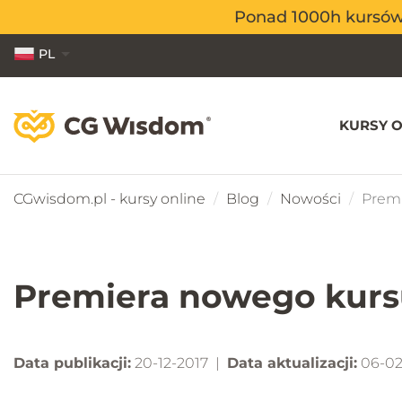
Ponad 1000h kursów o
Ponad 1000h kursów o
PL
EN
ES
KURSY O
CGwisdom.pl - kursy online
Blog
Nowości
Premi
Premiera nowego kursu
Data publikacji:
20-12-2017 |
Data aktualizacji:
06-02