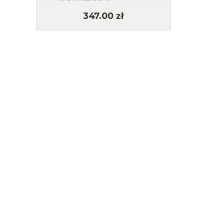
AI i wtyczki w praktyce
347.00 zł