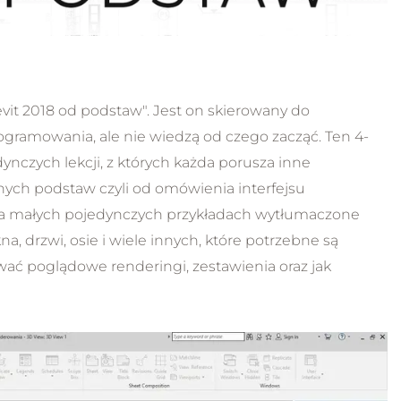
AI i wtyczki w praktyce
119.00 zł
347.00 zł
vit 2018 od podstaw". Jest on skierowany do
ogramowania, ale nie wiedzą od czego zacząć. Ten 4-
ynczych lekcji, z których każda porusza inne
ch podstaw czyli od omówienia interfejsu
 na małych pojedynczych przykładach wytłumaczone
na, drzwi, osie i wiele innych, które potrzebne są
wać poglądowe renderingi, zestawienia oraz jak