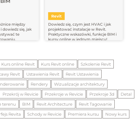
 BIM
Revit
óżnice między
Dowiedz się, czym jest HVAC i jak
 dowiedz się, jak
projektować instalacje w Revit.
ystywać te
Praktyczne wskazówki, funkcje BIM i
towaniu.
kursy online w jednym miejscu!
Kurs online Revit
Kurs Revit online
Szkolenie Revit
tawy Revit
Ustawienia Revit
Revit Ustawienia
nderowanie
Rendery
Wizualizacje architektury
Przekrój w Revicie
Przekroje w Revicie
Przekroje 3d
Detal
 terenu
BIM
Revit Architecture
Revit Tagowanie
rfejs Revita
Schody w Revicie
Premiera kursu
Nowy kurs