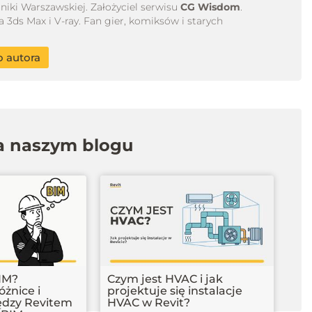
niki Warszawskiej. Założyciel serwisu
CG Wisdom
.
ds Max i V-ray. Fan gier, komiksów i starych
o autora
na naszym blogu
BIM?
Czym jest HVAC i jak
żnice i
projektuje się instalacje
ędzy Revitem
HVAC w Revit?