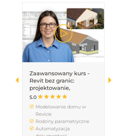
NOWOŚĆ
Zaawansowany kurs -
Kurs 
Revit bez granic:
Model
projektowanie,
Topos
automatyzacja i AI w
najle
5.0
5.0
praktyce
Modelowanie domu w
Nar
Revicie
Imp
Rodziny parametryczne
ter
Automatyzacja
Zag
dokumentacji
Zes