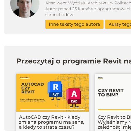
Absolwent Wydziału Architektury Politech
Autor ponad 25 kursów z oprogramowania 3
samochodów.
Inne teksty tego autora
Kursy teg
Przeczytaj o programie Revit 
AutoCAD czy Revit - kiedy
Czy Revit to 
zmiana programu ma sens,
Wyjaśniamy ró
a kiedy to strata czasu?
zależności mi