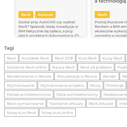
a technologią
Revit
Autocad
Revit
,
Zostać przy AutoCAD czy wybrać
Poznaj kluczowe r
Revit? Sprawdź, kiedy inwestycja w
Revitem a BIM-em i
BIM faktycznie się opłaca, a przy
skutecznie wykorz
jakich projektach dokumentacja 2D
narzędzia w projek
wystarczy.
Tagi
Revit
Autodesk Revit
Revit 2018
Kurs Revit
Kursy Revit
Szkolenie Revit online
Nauka Revit
Revit od podstaw
Pods
Renderowanie w Revicie
Wizualizacje w Revicie
Render
Re
Wymiarowanie
Wymiarowanie projektu
Rzuty
Przekroje
Detale architektoniczne
Detal architektoniczny
Modelowanie
Revit wymiarowanie
Tworzenie arkuszy
Revit Arkusze
Inte
Nowy kurs Revit
Nowy kurs online