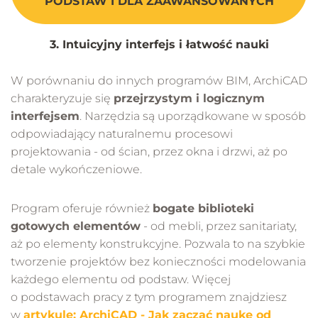
PODSTAW I DLA ZAAWANSOWANYCH
3. Intuicyjny interfejs i łatwość nauki
W porównaniu do innych programów BIM, ArchiCAD
charakteryzuje się
przejrzystym i logicznym
interfejsem
. Narzędzia są uporządkowane w sposób
odpowiadający naturalnemu procesowi
projektowania - od ścian, przez okna i drzwi, aż po
detale wykończeniowe.
Program oferuje również
bogate biblioteki
gotowych elementów
- od mebli, przez sanitariaty,
aż po elementy konstrukcyjne. Pozwala to na szybkie
tworzenie projektów bez konieczności modelowania
każdego elementu od podstaw. Więcej
o podstawach pracy z tym programem znajdziesz
w
artykule: ArchiCAD - Jak zacząć naukę od