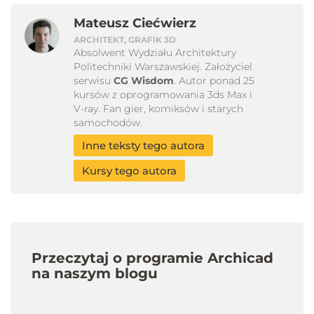
Mateusz Ciećwierz
ARCHITEKT, GRAFIK 3D
Absolwent Wydziału Architektury
Politechniki Warszawskiej. Założyciel
serwisu
CG Wisdom
. Autor ponad 25
kursów z oprogramowania 3ds Max i
V-ray. Fan gier, komiksów i starych
samochodów.
Inne teksty tego autora
Kursy tego autora
Przeczytaj o programie Archicad
na naszym blogu