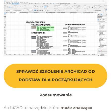
SPRAWDŹ SZKOLENIE ARCHICAD OD
PODSTAW DLA POCZĄTKUJĄCYCH
Podsumowanie
ArchiCAD to narzędzie, które
może znacząco