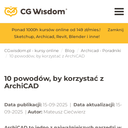
Ponad 1000h kursów online od 149 zł/mies.!
Zamknij
Sketchup, Archicad, Revit, Blender i inne!
CGwisdom.pl - kursy online
Blog
Archicad - Poradniki
10 powodów, by korzystać z ArchiCAD
10 powodów, by korzystać z
ArchiCAD
Data publikacji:
15-09-2025 |
Data aktualizacji:
15-
09-2025 |
Autor:
Mateusz Ciećwierz
ArchiCAD to jedno z najważniejszych narzędzi w