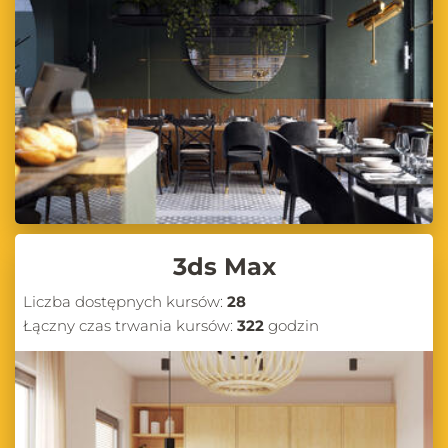
3ds Max
Liczba dostępnych kursów:
28
Łączny czas trwania kursów:
322
godzin