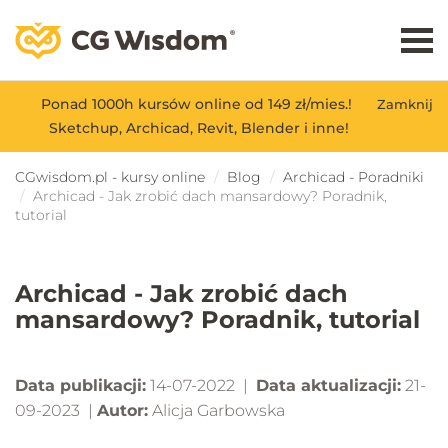
Ponad 1000h kursów online od 149 zł/mies.!
Zamknij
Sketchup, Archicad, Revit, Blender i inne!
CGwisdom.pl - kursy online
Blog
Archicad - Poradniki
Archicad - Jak zrobić dach mansardowy? Poradnik,
tutorial
Archicad - Jak zrobić dach
mansardowy? Poradnik, tutorial
Data publikacji:
14-07-2022 |
Data aktualizacji:
21-
09-2023 |
Autor:
Alicja Garbowska