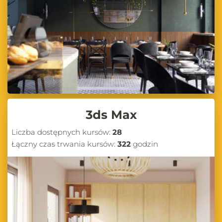
3ds Max
Liczba dostępnych kursów:
28
Łączny czas trwania kursów:
322
godzin