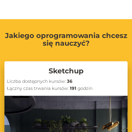
Jakiego oprogramowania chcesz
się nauczyć?
Sketchup
Liczba dostępnych kursów:
36
Łączny czas trwania kursów:
191
godzin