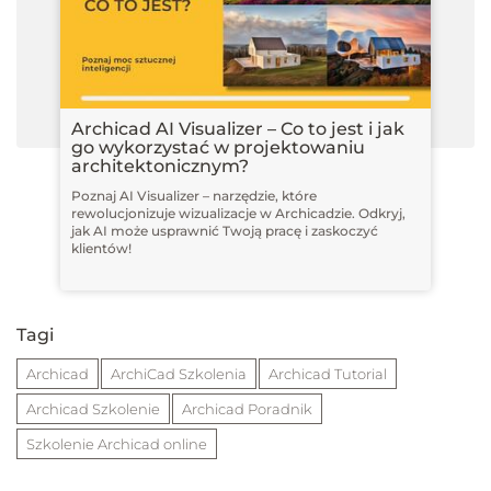
Archicad AI Visualizer – Co to jest i jak
go wykorzystać w projektowaniu
architektonicznym?
Poznaj AI Visualizer – narzędzie, które
rewolucjonizuje wizualizacje w Archicadzie. Odkryj,
jak AI może usprawnić Twoją pracę i zaskoczyć
klientów!
Tagi
Archicad
ArchiCad Szkolenia
Archicad Tutorial
Archicad Szkolenie
Archicad Poradnik
Szkolenie Archicad online