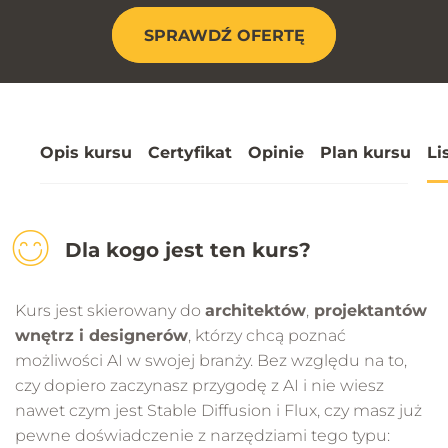
SPRAWDŹ OFERTĘ
Opis kursu
Certyfikat
Opinie
Plan kursu
Li
Dla kogo jest ten kurs?
Kurs jest skierowany do
architektów
,
projektantów
wnętrz i designerów
, którzy chcą poznać
możliwości AI w swojej branży. Bez względu na to,
czy dopiero zaczynasz przygodę z AI i nie wiesz
nawet czym jest Stable Diffusion i Flux, czy masz już
pewne doświadczenie z narzędziami tego typu: