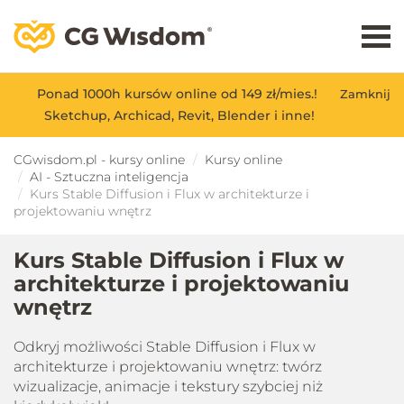
Ponad 1000h kursów online od 149 zł/mies.!
Zamknij
Sketchup, Archicad, Revit, Blender i inne!
CGwisdom.pl - kursy online
Kursy online
AI - Sztuczna inteligencja
Kurs Stable Diffusion i Flux w architekturze i
projektowaniu wnętrz
Kurs Stable Diffusion i Flux w
architekturze i projektowaniu
wnętrz
Odkryj możliwości Stable Diffusion i Flux w
architekturze i projektowaniu wnętrz: twórz
wizualizacje, animacje i tekstury szybciej niż