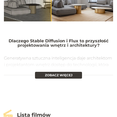
Dlaczego Stable Diffusion i Flux to przyszłość
projektowania wnętrz i architektury?
Generatywna sztuczna inteligencja daje architektom
i projektantom wnętrz dostęp do technologii, która
nie tylko przyspiesza pracę, ale także otwiera nowe,
ZOBACZ WIĘCEJ
kreatywne ścieżki.
Kurs stawia na prostotę
i skuteczność
- zaczynamy od podstaw, ale
stopniowo wprowadzamy coraz bardziej
zaawansowane techniki, które pozwolą Ci na pełne
wykorzystanie możliwości AI w Twojej pracy.
Lista filmów