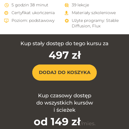
5 godzin 38 minut
39 lekcje
Certyfikat ukończenia
Materiały szkoleniowe
Poziom: podstawowy
Użyte programy:
Stable
Diffusion, Flux
Kup stały dostęp do tego kursu za
497 zł
DODAJ DO KOSZYKA
Kup czasowy dostęp
do wszystkich kursów
i ścieżek
od 149 zł
/mies.