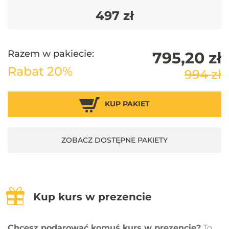
497 zł
Razem w pakiecie:
795,20 zł
Rabat 20%
994 zł
KUP PAKIET
ZOBACZ DOSTĘPNE PAKIETY
Kup kurs w prezencie
Chcesz podarować komuś kurs w prezencie?
To