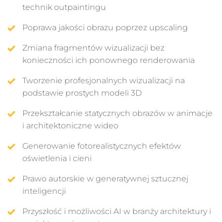
04.02 - Seed
technik outpaintingu
3 min 35 s
Poprawa jakości obrazu poprzez upscaling
Zaawansowana postprodukcja wizualizacji:
Zmiana fragmentów wizualizacji bez
04.03 - Rozdzielczość
edycja, rozszerzanie kadrów i upiększanie
obrazów
konieczności ich ponownego renderowania
9 min 11 s
Tworzenie profesjonalnych wizualizacji na
Poznaj techniki pozwalające na precyzyjną
04.04 - Ustawienia
podstawie prostych modeli 3D
edycję obrazów, darmową alternatywę dla
7 min 25 s
Photoshopa
. W ForgeUI z łatwością naprawisz,
Przekształcanie statycznych obrazów w animacje
zmienisz lub rozszerzysz wizualizacje przy pomocy
i architektoniczne wideo
inpaintingu i outpaintingu. Nie musisz wielokrotnie
04.05 - Zapisywanie rezultatów
renderować, możesz zmieniać meble w kilka
7 min 44 s
Generowanie fotorealistycznych efektów
sekund, promptując fragmenty większej kompozycji.
oświetlenia i cieni
Stable Diffusion w architekturze
Prawo autorskie w generatywnej sztucznej
Jeśli marzyłeś o czarodziejskiej różdżce, która za
inteligencji
jednym dotknięciem magicznie zmienia przeciętną
05.01 - W poszukiwaniu inspiracji
wizualizację w hiperrealistyczne zdęcie, to marzenie
Przyszłość i możliwości AI w branży architektury i
6 min 25 s
to właśnie się spełnia. Dzięki technice beautification,