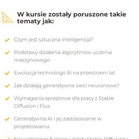
moodboardy z odpowiednim stylem, kolorystyką czy
02.04 - Komunikacja z AI
kompozycją to nowa era projektowania
W kursie zostały poruszone takie
4 min 32 s
koncepcyjnego.
tematy jak:
02.05 - Moc obliczeniowa AI
Czym jest sztuczna inteligencja?
7 min 20 s
Podstawy działania algorytmów uczenia
maszynowego
Wprowadzenie do Stable Diffusion
Ewolucja technologii AI na przestrzeni lat
03.01 - Co to jest Stable Diffusion
Jak działają generatywne sieci neuronowe?
6 min 29 s
Wymagania sprzętowe dla pracy z Stable
03.02 - Jak dziala Stable Diffusion
Diffusion i Flux
5 min 36 s
Generatywna AI i jej zastosowanie w
projektowaniu
Zawijające się tekstury i mapy PBR na
03.03 - Wymagania sprzętowe
wyciągnięcie ręki