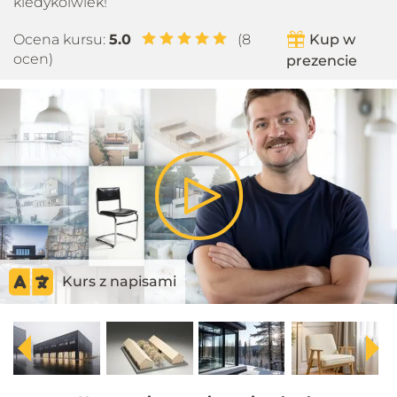
kiedykolwiek!
Ocena kursu:
5.0
(8
Kup w
ocen)
prezencie
Play
Video
Kurs z napisami