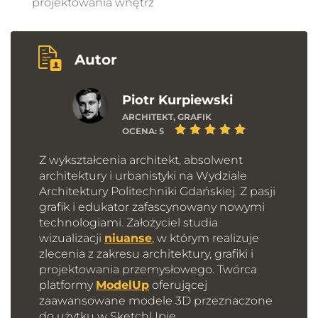
projektowania wnętrz
czyli upiększania kadrów, szybko poprawisz jakość
swoich kadrów bez zmian w zakresie geometrii czy
05.02 - Flux - instalacja
stosowanych materiałów.
8 min 28 s
Autor
05.03 - Moodboardy
Piotr Kurpiewski
6 min 40 s
ARCHITEKT, GRAFIK
OCENA:
5
Maksymalna kontrola nad projektem
05.04 - Tekstury i mapy
Z wykształcenia architekt, absolwent
9 min 49 s
architektury i urbanistyki na Wydziale
Dotychczasowym problemem generatywnej
Architektury Politechniki Gdańskiej. Z pasji
sztucznej inteligencji była nadmierna kreatywność.
grafik i edukator zafascynowany nowymi
05.05 - Projektowanie koncepcyjne
technologiami. Założyciel studia
Algorytmy nie potrafiły poskromić swojej fantazji,
10 min 58 s
wizualizacji
niuanse
, w którym realizuje
wielokrotnie halucynując. Teraz, jak nigdy wcześniej,
zlecenia z zakresu architektury, grafiki i
mamy cały zestaw narzędzi, które oferują
projektowania przemysłowego. Twórca
niezrównane możliwości kontroli. Bardzo duży
Operacje na obrazach
platformy
ModelUp
oferującej
nacisk położyliśmy w tym kursie właśnie na kontrolę!
zaawansowane modele 3D przeznaczone
do użytku w SketchUpie.