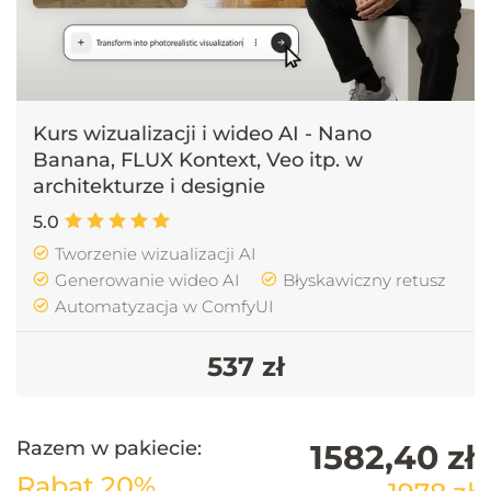
zrewolucjonizować Twoją pracę!
Kurs wizualizacji i wideo AI - Nano
Banana, FLUX Kontext, Veo itp. w
architekturze i designie
5.0
Tworzenie wizualizacji AI
Generowanie wideo AI
Błyskawiczny retusz
Automatyzacja w ComfyUI
537 zł
Razem w pakiecie:
1582,40 zł
Rabat 20%