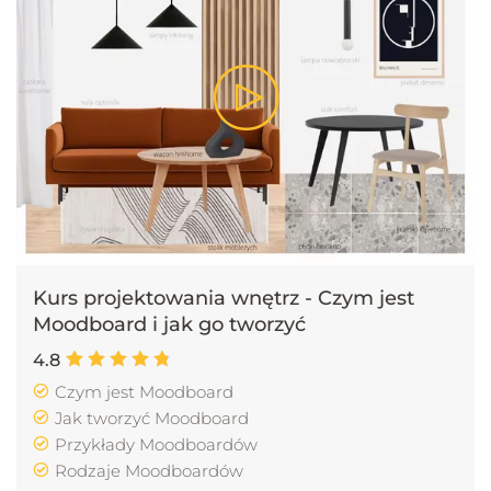
05.05 - Elektryka - dodatkowe gniazdka
2 min 15 s
05.06 - Projektowanie oświetlenia
3 min 47 s
06.01 - Podłoga w kuchni
3 min 32 s
Kurs projektowania wnętrz - Czym jest
Moodboard i jak go tworzyć
06.02 - Rodzaje blatów roboczych
4.8
6 min 58 s
Czym jest Moodboard
Jak tworzyć Moodboard
06.03 - Rodzaje frontów kuchennych
Przykłady Moodboardów
5 min 7 s
Rodzaje Moodboardów