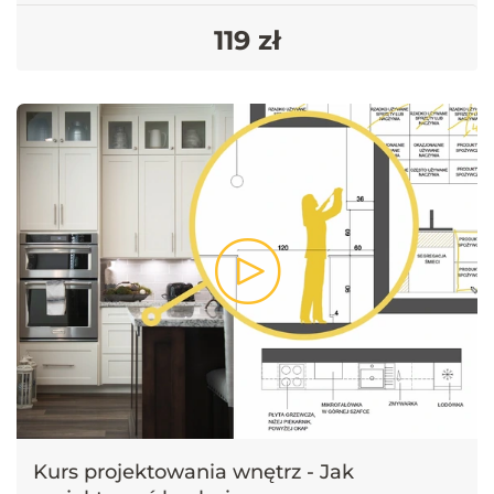
06.04 - Rodzaje zlewów
119 zł
3 min 20 s
06.05 - Uchwyty i inne sposoby otwierania
3 min 48 s
07.01 - Podsumowanie
38 sek
projektowanie-kuchni-materiały-dodatkowe
Kurs projektowania wnętrz - Jak