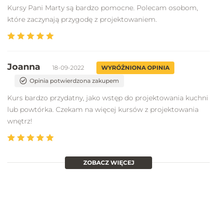
Kursy Pani Marty są bardzo pomocne. Polecam osobom,
które zaczynają przygodę z projektowaniem.
Joanna
18-09-2022
WYRÓŻNIONA OPINIA
Opinia potwierdzona zakupem
Kurs bardzo przydatny, jako wstęp do projektowania kuchni
lub powtórka. Czekam na więcej kursów z projektowania
wnętrz!
ZOBACZ WIĘCEJ