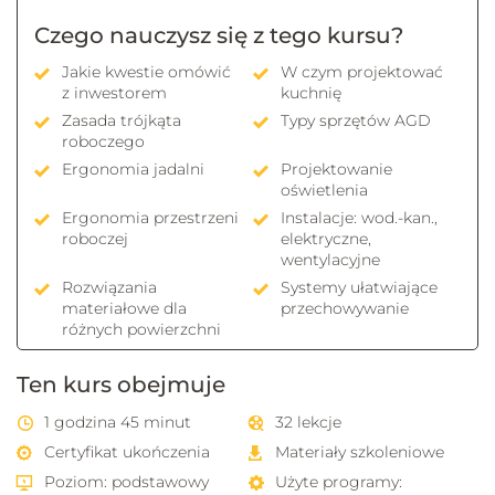
Czego nauczysz się z tego kursu?
Jakie kwestie omówić
W czym projektować
z inwestorem
kuchnię
Zasada trójkąta
Typy sprzętów AGD
roboczego
Ergonomia jadalni
Projektowanie
oświetlenia
Ergonomia przestrzeni
Instalacje: wod.-kan.,
roboczej
elektryczne,
wentylacyjne
Rozwiązania
Systemy ułatwiające
materiałowe dla
przechowywanie
różnych powierzchni
Ten kurs obejmuje
1 godzina 45 minut
32 lekcje
Certyfikat ukończenia
Materiały szkoleniowe
Poziom: podstawowy
Użyte programy: