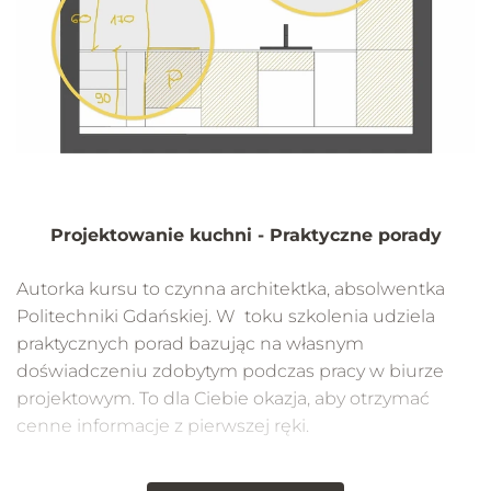
Projektowanie kuchni - Praktyczne porady
Autorka kursu to czynna architektka, absolwentka
Politechniki Gdańskiej. W toku szkolenia udziela
praktycznych porad bazując na własnym
doświadczeniu zdobytym podczas pracy w biurze
projektowym. To dla Ciebie okazja, aby otrzymać
cenne informacje z pierwszej ręki.
Tematy omawiane są głównie w odniesieniu do