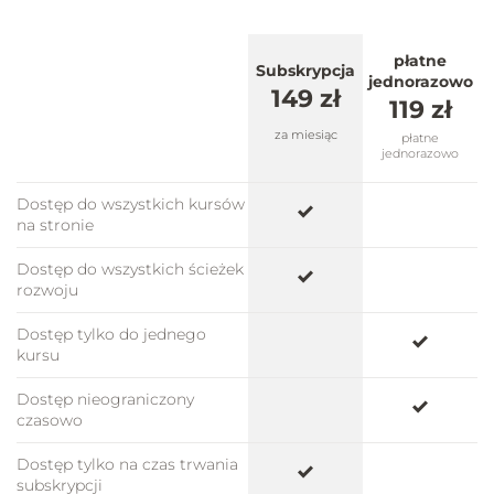
5 min 47 s
płatne
Subskrypcja
03.04 - Urządzenia AGD - okapy
jednorazowo
149 zł
119 zł
4 min 21 s
za miesiąc
płatne
jednorazowo
03.05 - Rozmieszczeie urządzeń AGD
5 min 55 s
Dostęp do wszystkich kursów
na stronie
03.06 - Przechowywanie w kuchni
Dostęp do wszystkich ścieżek
rozwoju
5 min 48 s
Dostęp tylko do jednego
kursu
03.07 - Przegląd typowych systemów
kuchennych
Dostęp nieograniczony
4 min 25 s
czasowo
Dostęp tylko na czas trwania
04.01 - Ergonomia stołu jadalnianego
subskrypcji