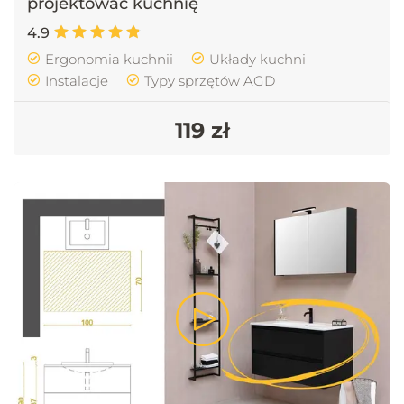
projektować kuchnię
4.9
Ergonomia kuchnii
Układy kuchni
Instalacje
Typy sprzętów AGD
119 zł