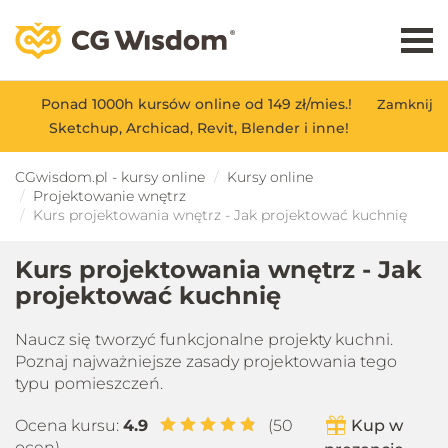
Ponad 1000h kursów online od 149 zł/mies.!
Zamknij
Sketchup, Archicad, Revit, Blender i inne!
CGwisdom.pl - kursy online
Kursy online
Projektowanie wnętrz
Kurs projektowania wnętrz - Jak projektować kuchnię
Kurs projektowania wnętrz - Jak
projektować kuchnię
Naucz się tworzyć funkcjonalne projekty kuchni.
Poznaj najważniejsze zasady projektowania tego
typu pomieszczeń.
Ocena kursu:
4.9
(50
Kup w
ocen)