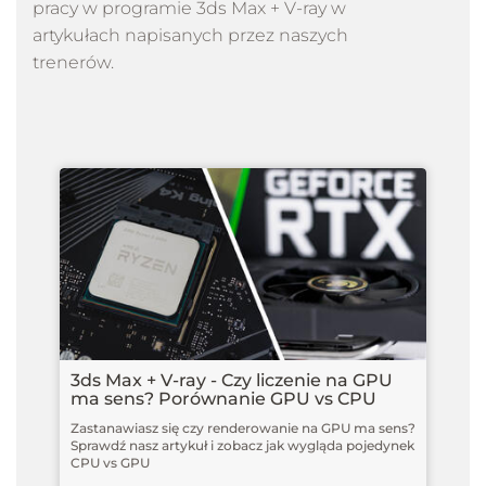
pracy w programie 3ds Max + V-ray w
Pliki-dodatkowe-3ds-max-nowoczesne-
artykułach napisanych przez naszych
wnetrze-03
trenerów.
Pliki-dodatkowe-3ds-max-nowoczesne-
wnetrze-04
00.00 - Aktualizacja - V-ray 5 - Wprowadzenie
1 min 33 s
00.01 - Aktualizacja - V-ray 5 - VrayFrameBuffer
17 min 8 s
3ds Max + V-ray - Czy liczenie na GPU
ma sens? Porównanie GPU vs CPU
00.02 - Aktualizacja - V-ray 5 - LightMix
12 min 30 s
Zastanawiasz się czy renderowanie na GPU ma sens?
Sprawdź nasz artykuł i zobacz jak wygląda pojedynek
CPU vs GPU