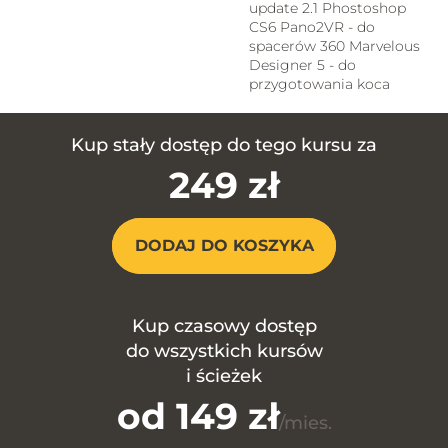
update 2.1
Phostoshop
CS6
Pano2VR - do
spacerów 360
Marvelous
Designer 5 - do
przygotowania koca
Kup stały dostęp do tego kursu za
249 zł
DODAJ DO KOSZYKA
Kup czasowy dostęp
do wszystkich kursów
i ścieżek
od 149 zł
/mies.