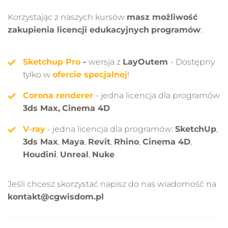
Korzystając z naszych kursów
masz możliwość
zakupienia licencji edukacyjnych
programów
:
Sketchup Pro
-
wersja z
LayOutem
- Dostępny
tylko w
ofercie specjalnej
!
Corona renderer
- jedna licencja dla programów
3ds Max,
Cinema 4D
V-ray
- jedna licencja dla programów:
SketchUp
,
3ds Max
,
Maya
,
Revit
,
Rhino
,
Cinema 4D
,
Houdini
,
Unreal
,
Nuke
Jeśli chcesz skorzystać napisz do nas wiadomość na
kontakt@cgwisdom.pl