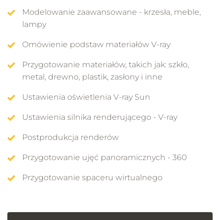
02.03 - Modelowanie - Podłoga z
Modelowanie zaawansowane - krzesła, meble,
wykorzystaniem Floor Generatora
lampy
15 min 0 s
Omówienie podstaw materiałów V-ray
02.04 - Modelowanie - Grzejniki podłogowe
Przygotowanie materiałów, takich jak: szkło,
10 min 47 s
metal, drewno, plastik, zasłony i inne
Ustawienia oświetlenia V-ray Sun
02.05 - Modelowanie - Zabudowa kuchenna
Ustawienie oświetlenia sceny
40 min 53 s
Ustawienia silnika renderującego - V-ray
Gdy cały model będziemy mieli już gotowy, pokażę
Postprodukcja renderów
02.06 - Modelowanie - Bateria kuchenna
Ci jak w prosty sposób oświetlić pomieszczenie
17 min 49 s
Przygotowanie ujęć panoramicznych - 360
naturalnym światłem słonecznym. Wytłumaczę Ci,
jak działa V-ray Sun, światła Vray Light plane, IES oraz
Przygotowanie spaceru wirtualnego
za co odpowiadają poszczególne parametry.
02.07 - Modelowanie - Wyspa kuchenna
5 min 25 s