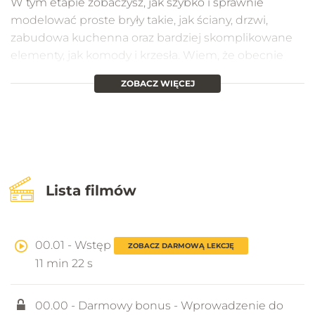
W tym etapie zobaczysz, jak szybko i sprawnie
modelować proste bryły takie, jak ściany, drzwi,
zabudowa kuchenna oraz bardziej skomplikowane
elementy, jak komody i krzesła. Wiem, że obecnie
jest dostępnych bardzo dużo darmowych modeli 3D,
ZOBACZ WIĘCEJ
ale umiejętność sprawnego modelowania oraz
edycji jest nieoceniona podczas wykonywania
wizualizacji. Wielokrotnie podczas pracy nad
projektem trzeba samodzielnie wykonać
niedostępny model lub przerobić dostępny. Bez tych
umiejętności możemy niejednokrotnie stracić
Lista filmów
bardzo dużo czasu.
00.01 - Wstęp
ZOBACZ DARMOWĄ LEKCJĘ
11 min 22 s
00.00 - Darmowy bonus - Wprowadzenie do