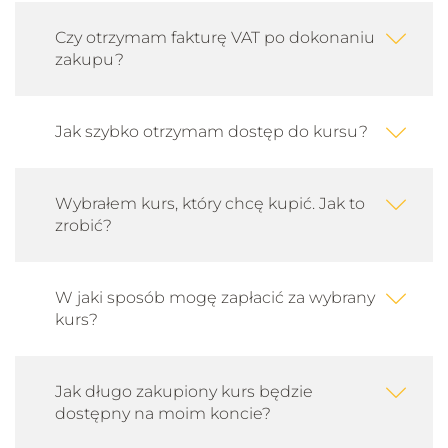
Czy otrzymam fakturę VAT po dokonaniu
07.01 - Zautomatyzowane otwieranie drzwi
zakupu?
4 min 20 s
Jak szybko otrzymam dostęp do kursu?
08.01 - Renderowanie - Finalne ustawienia
12 min 42 s
Wybrałem kurs, który chcę kupić. Jak to
08.02 - Renderowanie - Omówienie renderów
zrobić?
17 min 6 s
W jaki sposób mogę zapłacić za wybrany
09.01 - Postprodukcja - Ujecie pierwsze
kurs?
23 min 21 s
Jak długo zakupiony kurs będzie
09.02 - Postprodukcja - Ujecie drugie
dostępny na moim koncie?
13 min 27 s