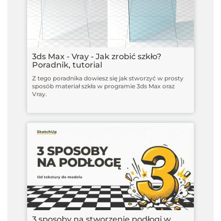
UVWRandomizer
24 min 56 s
00.08 - Aktualizacja - V-ray 5 - Jak uzyskać czysty
3ds Max - Vray - Jak zrobić szkło?
Poradnik, tutorial
render
30 min 36 s
Z tego poradnika dowiesz się jak stworzyć w prosty
sposób materiał szkła w programie 3ds Max oraz
Vray.
3 sposoby na stworzenie podłogi w