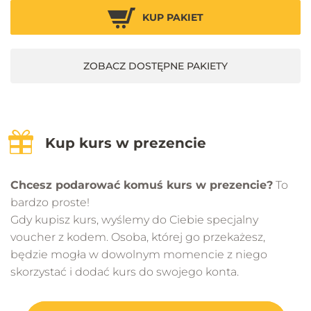
03.06 - Materiały V-ray - Unwrapp krzesła
KUP PAKIET
11 min 54 s
ZOBACZ DOSTĘPNE PAKIETY
03.07 - Materiały V-ray - Welur
31 min 4 s
03.08 - Materiały V-ray - Drewniana podłoga
Kup kurs w prezencie
9 min 11 s
Chcesz podarować komuś kurs w prezencie?
To
03.09 - Materiały V-ray - Marmurowa podłoga
bardzo proste!
9 min 20 s
Gdy kupisz kurs, wyślemy do Ciebie specjalny
voucher z kodem. Osoba, której go przekażesz,
03.10 - Materiały V-ray - Ściany
będzie mogła w dowolnym momencie z niego
9 min 45 s
skorzystać i dodać kurs do swojego konta.
03.11 - Materiały V-ray - Zasłony