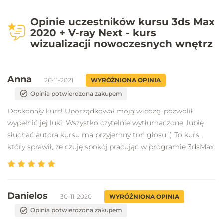
Opinie uczestników kursu 3ds Max
2020 + V-ray Next - kurs
wizualizacji nowoczesnych wnętrz
Anna
26-11-2021
WYRÓŻNIONA OPINIA
Opinia potwierdzona zakupem
Doskonały kurs! Uporządkował moją wiedzę, pozwolił
wypełnić jej luki. Wszystko czytelnie wytłumaczone, lubię
słuchać autora kursu ma przyjemny ton głosu :) To kurs,
który sprawił, że czuję spokój pracując w programie 3dsMax.
Danielos
30-11-2020
WYRÓŻNIONA OPINIA
Opinia potwierdzona zakupem