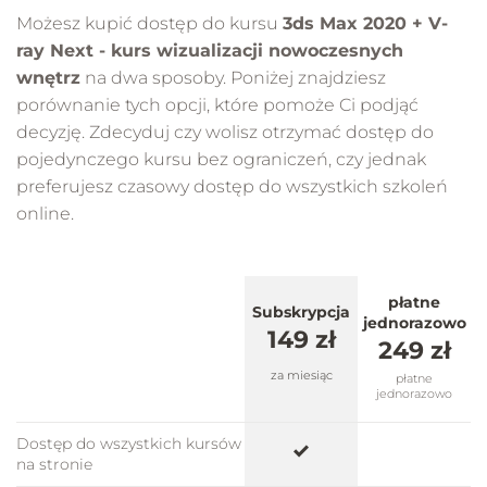
ograniczyć to moc naszego komputera, ale
11 min 44 s
Możesz kupić dostęp do kursu
3ds Max 2020 + V-
nawet na przeciętnym komputerze możemy
ray Next - kurs wizualizacji nowoczesnych
uzyskać bardzo dobre efekty.
wnętrz
na dwa sposoby. Poniżej znajdziesz
02.14 - Modelowanie - Konsola w holu
porównanie tych opcji, które pomoże Ci podjąć
17 min 29 s
Postprodukcja finalnych wizualizacji
decyzję. Zdecyduj czy wolisz otrzymać dostęp do
pojedynczego kursu bez ograniczeń, czy jednak
02.15 - Modelowanie - Stoliki w salonie
Gdy nasz wizualizacje będą już gotowe, pokażę Ci jak
preferujesz czasowy dostęp do wszystkich szkoleń
17 min 30 s
przy pomocy kilku prostych technik możemy
online.
sprawić, by finalnie prezentowały się jeszcze lepiej
bez dużego nakładu pracy.
02.16 - Modelowanie - Metalowa konstrukcja
drzwi
płatne
Subskrypcja
jednorazowo
40 min 45 s
149 zł
249 zł
za miesiąc
płatne
02.17 - Modelowanie - Stoliki w sypialni
jednorazowo
6 min 56 s
Dostęp do wszystkich kursów
na stronie
02.18 - Modelowanie - Szafa w sypialni