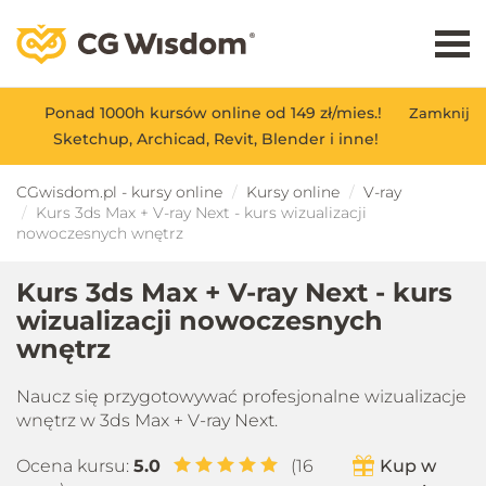
Ponad 1000h kursów online od 149 zł/mies.!
Zamknij
Sketchup, Archicad, Revit, Blender i inne!
CGwisdom.pl - kursy online
Kursy online
V-ray
Kurs 3ds Max + V-ray Next - kurs wizualizacji
nowoczesnych wnętrz
Kurs 3ds Max + V-ray Next - kurs
wizualizacji nowoczesnych
wnętrz
Naucz się przygotowywać profesjonalne wizualizacje
wnętrz w 3ds Max + V-ray Next.
Ocena kursu:
5.0
(16
Kup w