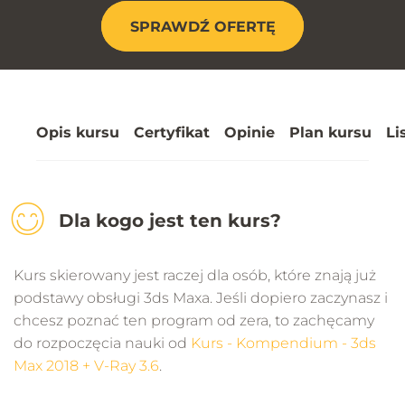
SPRAWDŹ OFERTĘ
Opis kursu
Certyfikat
Opinie
Plan kursu
Li
Dla kogo jest ten kurs?
Kurs skierowany jest raczej dla osób, które znają już
podstawy obsługi 3ds Maxa. Jeśli dopiero zaczynasz i
chcesz poznać ten program od zera, to zachęcamy
do rozpoczęcia nauki od
Kurs - Kompendium - 3ds
Max 2018 + V-Ray 3.6
.