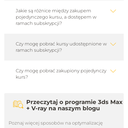
10.01 - Przygotowanie ujęć panoramicznych -
Jakie są różnice między zakupem
360
pojedynczego kursu, a dostępem w
13 min 49 s
ramach subskrypcji?
10.02 - Pano2VR - Spacer wirtualny
Czy mogę pobrać kursy udostępnione w
13 min 18 s
ramach subskrypcji?
11.01 - Podsumowanie
Czy mogę pobrać zakupiony pojedynczy
4 min 13 s
kurs?
Pliki-dodatkowe-3ds-max-nowoczesne-
wnetrze-01
Przeczytaj o programie 3ds Max
+ V-ray na naszym blogu
Pliki-dodatkowe-3ds-max-nowoczesne-
wnetrze-02
Poznaj więcej sposobów na optymalizację