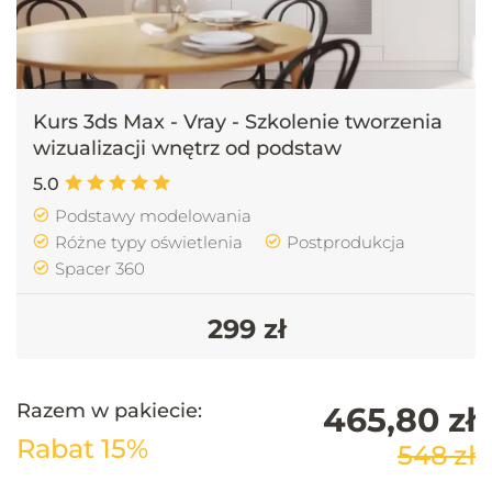
03.01 - Materiały V-ray - Wstęp
5 min 40 s
Kurs 3ds Max - Vray - Szkolenie tworzenia
03.02 - Materiały V-ray - Studio do testów
wizualizacji wnętrz od podstaw
19 min 15 s
5.0
Podstawy modelowania
03.03 - Materiały V-ray - Odbijające
Różne typy oświetlenia
Postprodukcja
22 min 40 s
Spacer 360
03.04 - Materiały V-ray - Metaliczne
299 zł
14 min 3 s
Razem w pakiecie:
465,80 zł
03.05 - Materiały V-ray - Przezroczyste - Szkło
18 min 16 s
Rabat 15%
548 zł