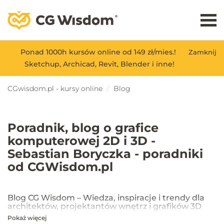
Ponad 1000h kursów online od 149 zł/mies.!
Zamknij
Sketchup, Archicad, Revit, Blender i inne!
CGwisdom.pl - kursy online
Blog
Poradnik, blog o grafice
komputerowej 2D i 3D -
Sebastian Boryczka - poradniki
od CGWisdom.pl
Blog CG Wisdom – Wiedza, inspiracje i trendy dla
architektów, projektantów wnętrz i grafików 3D
Pokaż więcej
Na blogu CG Wisdom znajdziesz praktyczne porady, inspiracje oraz