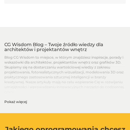
CG Wisdom Blog – Twoje źródło wiedzy dla
architektów i projektantów wnętrz
Blog CG Wisdom to miejsce, w którym znajdziesz inspiracje, porady i
wskazówki dla architektów, projektantów wnętrz oraz grafików 3D.
Skupiamy się na dostarczaniu wartościowej wiedzy z zakresu
projektowania, fotorealistycznych wizualizacji, modelowania 3D oraz
praktycznego zastosowania sztucznej inteligencji w branży
kreatywnej. Nasze artykuły mają na celu wspieranie Cię w rozwijaniu
umiejętności i wprowadzaniu innowacyjnych narzędzi do codziennej
pracy.
Pokaż więcej
Artykuły dla architektów i projektantów wnętrz –
Od podstaw po zaawansowane techniki
Na blogu CG Wisdom znajdziesz treści dopasowane do różnych
poziomów zaawansowania – od artykułów dla początkujących, po
zaawansowane poradniki i recenzje najnowszych narzędzi. Dzielimy
Jakiego oprogramowania chcesz