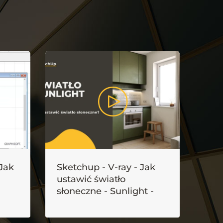
 Jak
Sketchup - V-ray - Jak
3ds
ustawić światło
Głę
słoneczne - Sunlight -
of F
Tutorial, poradnik