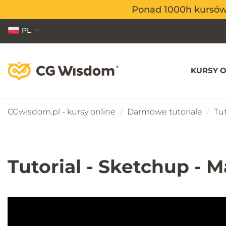
Ponad 1000h kursów o
Ponad 1000h kursów o
PL
EN
ES
KURSY O
CGwisdom.pl - kursy online
Darmowe tutoriale
Tut
Tutorial - Sketchup - 