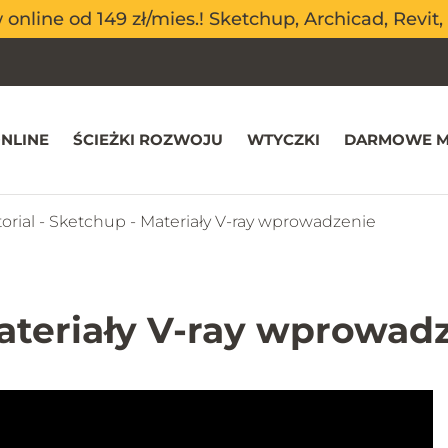
nline od 149 zł/mies.! Sketchup, Archicad, Revit, 
nline od 149 zł/mies.! Sketchup, Archicad, Revit, 
NLINE
ŚCIEŻKI ROZWOJU
WTYCZKI
DARMOWE M
orial - Sketchup - Materiały V-ray wprowadzenie
Materiały V-ray wprowad