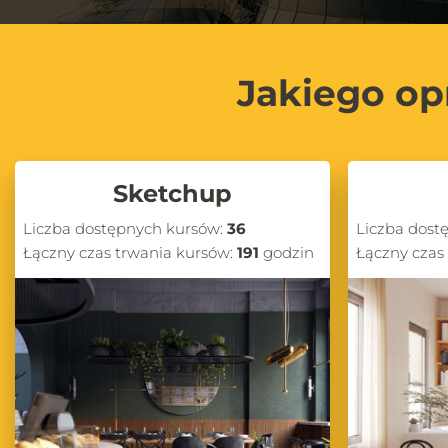
Jakiego op
Sketchup
Liczba dostępnych kursów:
36
Liczba dost
Łączny czas trwania kursów:
191
godzin
Łączny czas