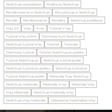
Sketchup od podstaw
Podstawy Sketchup
Renderowanie w Sketchup
Wizualizacje w Sketchup
Render
Renderowanie
Rendery
Sketchup podstawy
Vray 2.0
Vray
V-ray
Tutorial V-ray
Tutorial Vray online
Darmowy kurs Sketchup
Sketchup tutorial Vray
Tutorial
Tutoriale
Darmowy tutorial
Tutorial Sketchup po polsku
Tutorial Sketchup pl
Sketchup tutorial polski
Sketchup tutorial po polsku
Sketchup tutorial pl
Tutorial Sketchup polski
Materiały Vray Sketchup
Sketchup materiały
Materiały V-ray
Materiały Vray
Vray Materiały
Sketchup materiały Vray
Sketchup Vray materiały
Ustawienia materiałów Vray