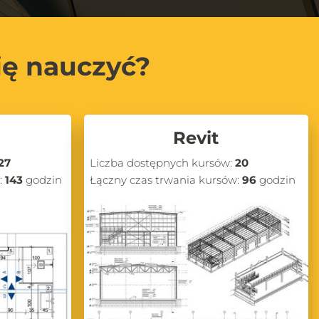
ię nauczyć?
Revit
27
Liczba dostępnych kursów:
20
:
143
godzin
Łączny czas trwania kursów:
96
godzin