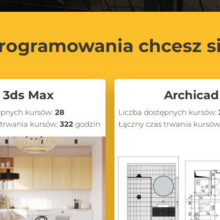
rogramowania chcesz s
3ds Max
Archicad
ępnych kursów:
28
Liczba dostępnych kursów:
 trwania kursów:
322
godzin
Łączny czas trwania kursów