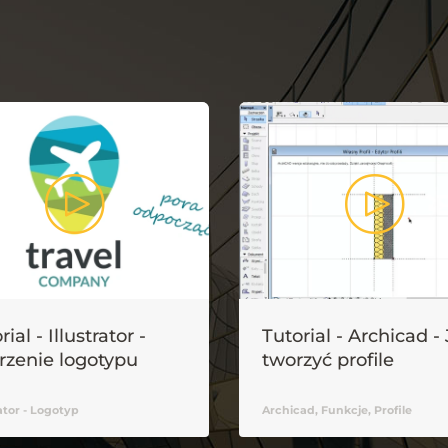
rial - Illustrator -
Tutorial - Archicad -
rzenie logotypu
tworzyć profile
rator - Logotyp
Archicad, Funkcje, Profile