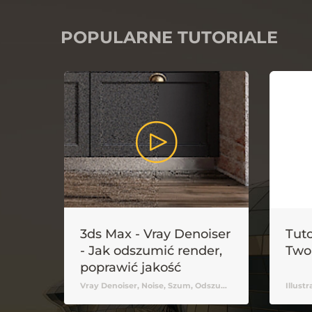
POPULARNE TUTORIALE
3ds Max - Vray Denoiser
Tuto
- Jak odszumić render,
Two
poprawić jakość
Vray Denoiser, Noise, Szum, Odszumianie
Illust