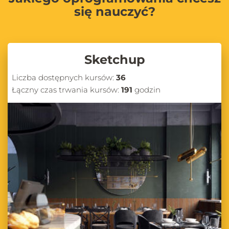
się nauczyć?
Sketchup
Liczba dostępnych kursów:
36
Łączny czas trwania kursów:
191
godzin