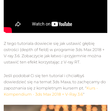
Z tego tutoriala dowiecie się jak ustawić głębię
ostrości (depth of field) w programie 3ds Max 2018 +
V-ray 3.6. Zobaczycie jak łatwo i przyjemnie można
ustawić ten efekt korzystając z V-ray RT.
Jeśli podobał Ci się ten tutorial i chciałbyś
dowiedzieć się na temat 3ds Maxa, to zachęcamy do
zapoznania się z kompletnym kursem pt. "
Kurs -
Kompendium - 3ds Max 2018 + V-Ray 3.6
"