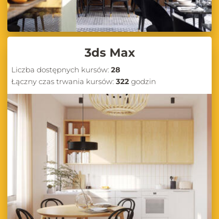
3ds Max
Liczba dostępnych kursów:
28
Łączny czas trwania kursów:
322
godzin