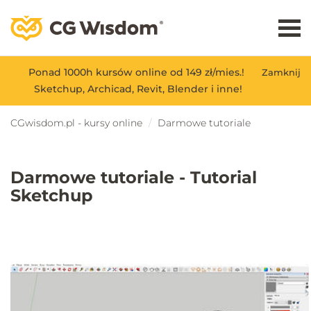
Ponad 1000h kursów online od 149 zł/mies.!
Zamknij
Sketchup, Archicad, Revit, Blender i inne!
CGwisdom.pl - kursy online
Darmowe tutoriale
Darmowe tutoriale - Tutorial
Sketchup