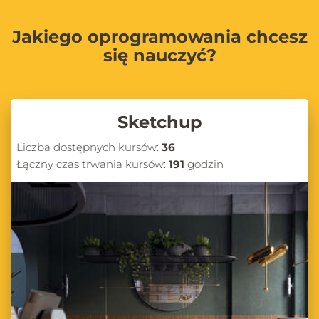
Jakiego oprogramowania chcesz
się nauczyć?
Sketchup
Liczba dostępnych kursów:
36
Łączny czas trwania kursów:
191
godzin