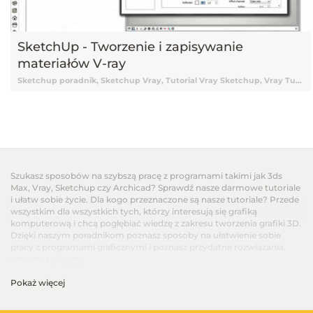
SketchUp - Tworzenie i zapisywanie
materiałów V-ray
Sketchup poradnik, Sketchup Vray, Tutorial Vray Sketchup, Vray Tutorial, Vray, Vray Sketchup tutorial, Vray Tutorial Sketchup, Renderowanie Vray, Sketchup 2015, Tutorial Sketchup, Sketchup Tutorial, Tutorial Sketchup Vray, Tutorial online Sketchup, Tutorial Sketchup online, Nauka Sketchup, Sketchup Nauka, Sketchup od podstaw, Podstawy Sketchup, Renderowanie w Sketchup, Wizualizacje w Sketchup, Render, Renderowanie, Rendery, Sketchup podstawy, Vray 2.0, Vray, V-ray, Tutorial V-ray, Tutorial Vray online, Darmowy kurs Sketchup, Sketchup tutorial Vray, Tutorial, Tutoriale, Darmowy tutorial, Tutorial Sketchup po polsku, Tutorial Sketchup pl, Sketchup tutorial polski, Sketchup tutorial po polsku, Sketchup tutorial pl, Tutorial Sketchup polski, Materiały Vray Sketchup, Sketchup materiały, Materiały V-ray, Materiały Vray, Vray Materiały, Sketchup materiały Vray, Sketchup Vray materiały, Ustawienia materiałów Vray, Tworzenie materiałów Vray, Zapisywanie materiałów Vray, Sketchup tworzenie materiałów Vray, Jak zapisywać materiały, Zapisywanie materiałów Sketchup
Szukasz sposobów na szybszą pracę z programami takimi jak 3ds
Max, Vray, Sketchup czy Archicad? Sprawdź nasze darmowe tutoriale
i ułatw sobie życie. Dla kogo przeznaczone są nasze tutoriale? Przede
wszystkim dla wszystkich tych, którzy interesują się grafiką
komputerową i chcą pogłębiać wiedzę z zakresu tworzenia grafiki 3D.
Dzięki naszym poradnikom poznasz sposoby na ułatwienie sobie
pracy z programami graficznymi i poznasz przydatne rozwiązania,
sztuczki i pluginy.
Pokaż więcej