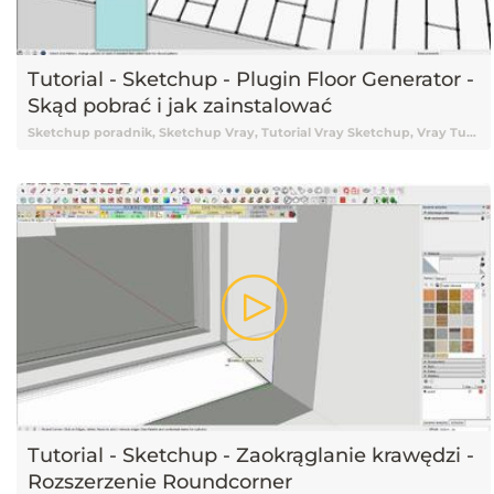
Tutorial - Sketchup - Plugin Floor Generator -
Skąd pobrać i jak zainstalować
Sketchup poradnik, Sketchup Vray, Tutorial Vray Sketchup, Vray Tutorial, Vray, Vray Sketchup tutorial, Vray Tutorial Sketchup, Renderowanie Vray, Sketchup 2015, Tutorial Sketchup, Sketchup Tutorial, Tutorial Sketchup Vray, Tutorial online Sketchup, Tutorial Sketchup online, Nauka Sketchup, Sketchup Nauka, Sketchup od podstaw, Podstawy Sketchup, Darmowy kurs Sketchup, Tutorial, Tutoriale, Darmowy tutorial, Tutorial Sketchup po polsku, Tutorial Sketchup pl, Sketchup tutorial polski, Sketchup tutorial po polsku, Sketchup tutorial pl, Tutorial Sketchup polski, Wtyczka sketchup, Wtyczki Sketchup, Plugin Sketchup, Sketchup Plugin, Rozszerzenie Sketchup, Floor Generator, Floor Generator Sketchup, Sketchup Floor Generator, Skąd pobrać Floor Generator, Jak zainstalować Floor Generator
Tutorial - Sketchup - Zaokrąglanie krawędzi -
Rozszerzenie Roundcorner