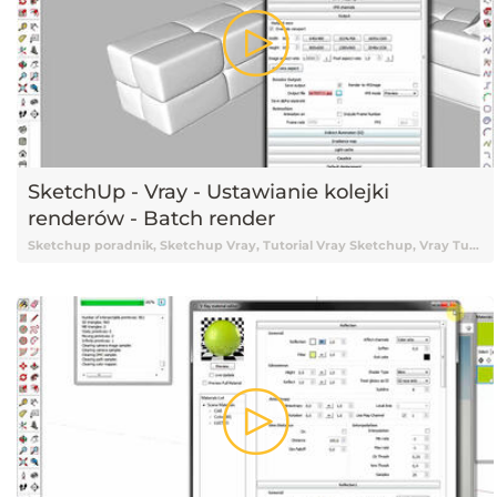
SketchUp - Vray - Ustawianie kolejki
renderów - Batch render
Sketchup poradnik, Sketchup Vray, Tutorial Vray Sketchup, Vray Tutorial, Vray, Vray Sketchup tutorial, Vray Tutorial Sketchup, Sketchup 2015, Tutorial Sketchup, Sketchup Tutorial, Tutorial Sketchup Vray, Tutorial online Sketchup, Tutorial Sketchup online, Nauka Sketchup, Sketchup Nauka, Sketchup od podstaw, Podstawy Sketchup, Sketchup podstawy, Darmowy kurs Sketchup, Sketchup tutorial Vray, Tutorial, Tutoriale, Darmowy tutorial, Tutorial Sketchup po polsku, Tutorial Sketchup pl, Sketchup tutorial polski, Sketchup tutorial po polsku, Sketchup tutorial pl, Tutorial Sketchup polski, Batch render, Batch render Sketchup, Sketchup Batch render, Render, Renderowanie, Rendery, Renderowanie Sketchup, Wizualizacje, Wizualizacje Sketchup, Sketchup wizualizacje, Kolejka renderów, Kolejkowanie renderów, Ustawienie kolejki renderów