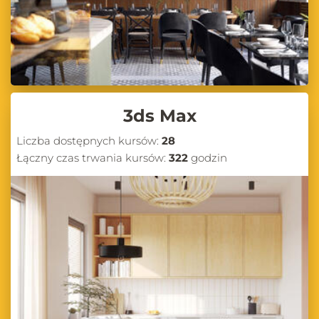
3ds Max
Liczba dostępnych kursów:
28
Łączny czas trwania kursów:
322
godzin