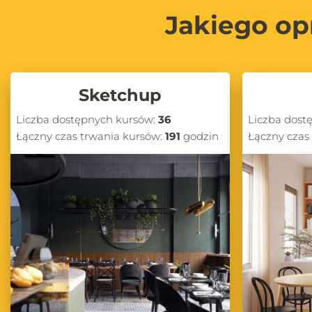
Jakiego op
Sketchup
Liczba dostępnych kursów:
36
Liczba dost
Łączny czas trwania kursów:
191
godzin
Łączny czas