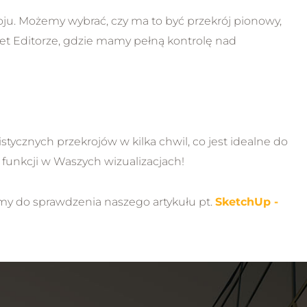
oju. Możemy wybrać, czy ma to być przekrój pionowy,
t Editorze, gdzie mamy pełną kontrolę nad
tycznych przekrojów w kilka chwil, co jest idealne do
funkcji w Waszych wizualizacjach!
my do sprawdzenia naszego artykułu pt.
SketchUp -