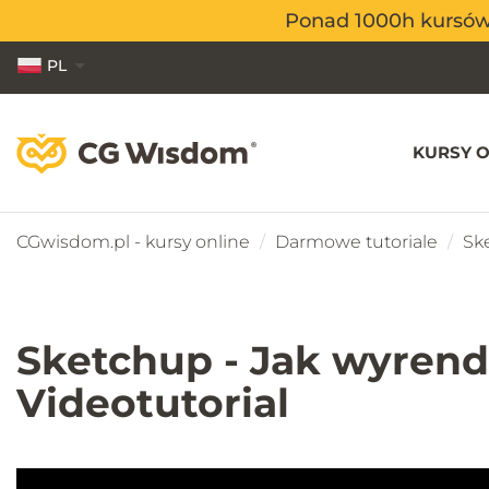
Ponad 1000h kursów o
Ponad 1000h kursów o
PL
EN
ES
KURSY O
CGwisdom.pl - kursy online
Darmowe tutoriale
Ske
Sketchup - Jak wyrende
Videotutorial