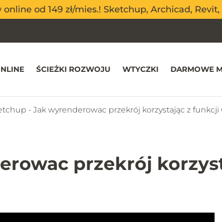
nline od 149 zł/mies.! Sketchup, Archicad, Revit, 
nline od 149 zł/mies.! Sketchup, Archicad, Revit, 
NLINE
ŚCIEŻKI ROZWOJU
WTYCZKI
DARMOWE M
tchup - Jak wyrenderowac przekrój korzystając z funkcji 
rowac przekrój korzysta