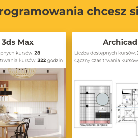
rogramowania chcesz s
3ds Max
Archicad
ępnych kursów:
28
Liczba dostępnych kursów:
 trwania kursów:
322
godzin
Łączny czas trwania kursów