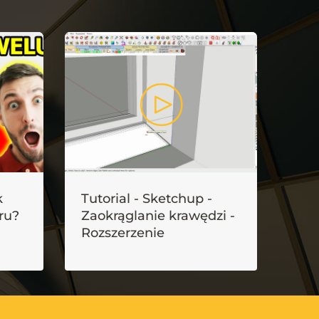
k
Tutorial - Sketchup -
Tut
ru?
Zaokrąglanie krawędzi -
- F
Rozszerzenie
zao
Roundcorner