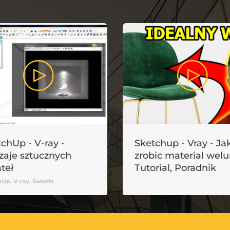
chUp - V-ray -
Sketchup - Vray - Ja
zaje sztucznych
zrobic material welu
teł
Tutorial, Poradnik
Up, V-ray, Światła