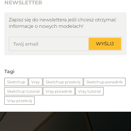
NEWSLETTER
Zapisz się do newslettera jeśli chcesz otrzymać
informacje o nowych modelach!
Twój
WYŚLIJ
email
Tagi
Sketchup
Vray
Sketchup przekrój
Sketchup poradnik
Sketchup tutorial
Vray poradnik
Vray tutorial
Vray przekrój