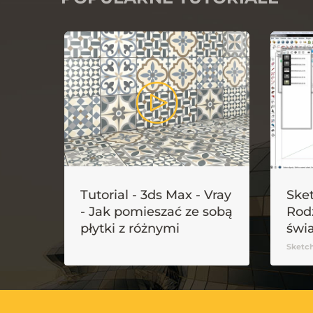
Tutorial - 3ds Max - Vray
Sket
- Jak pomieszać ze sobą
Rod
płytki z różnymi
świa
wzorami?
Sketch