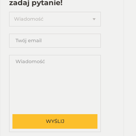
zadaj pytanie!
Proponuję
Wiadomość
kurs
Twój
email
Wpisz
propozycję
kursu
WYŚLIJ