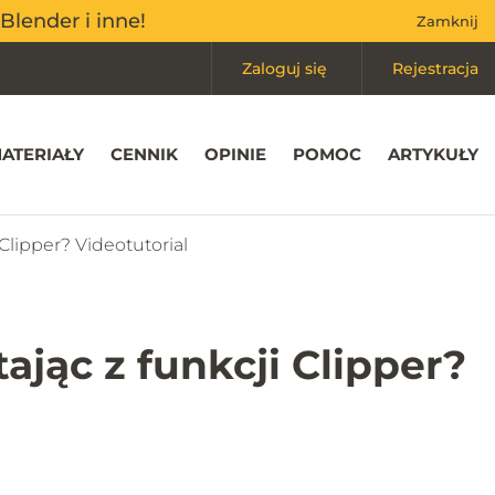
Mój koszyk
(0)
Blender i inne!
Blender i inne!
Zamknij
Zamknij
Zaloguj się
Rejestracja
ATERIAŁY
CENNIK
OPINIE
POMOC
ARTYKUŁY
Clipper? Videotutorial
jąc z funkcji Clipper?