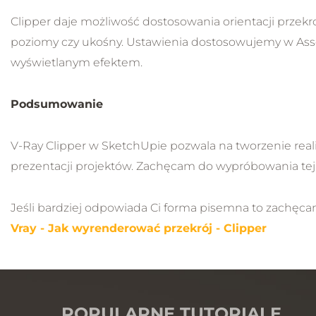
Clipper daje możliwość dostosowania orientacji przekr
poziomy czy ukośny. Ustawienia dostosowujemy w Asse
wyświetlanym efektem.
Podsumowanie
V-Ray Clipper w SketchUpie pozwala na tworzenie realis
prezentacji projektów. Zachęcam do wypróbowania tej 
Jeśli bardziej odpowiada Ci forma pisemna to zachęca
Vray - Jak wyrenderować przekrój - Clipper
POPULARNE TUTORIALE