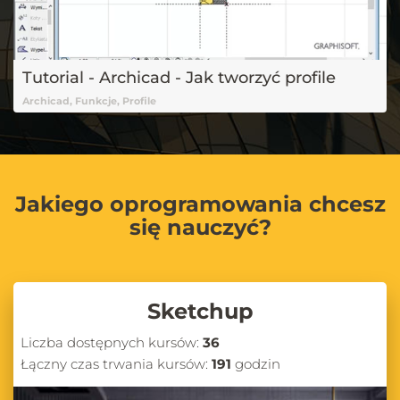
Tutorial - Archicad - Jak tworzyć profile
Archicad, Funkcje, Profile
Jakiego oprogramowania chcesz
się nauczyć?
Sketchup
Liczba dostępnych kursów:
36
Łączny czas trwania kursów:
191
godzin