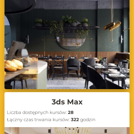
3ds Max
Liczba dostępnych kursów:
28
Łączny czas trwania kursów:
322
godzin