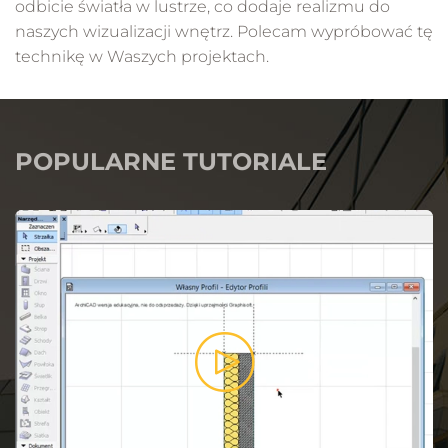
odbicie światła w lustrze, co dodaje realizmu do
naszych wizualizacji wnętrz. Polecam wypróbować tę
technikę w Waszych projektach.
POPULARNE TUTORIALE