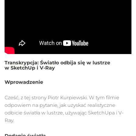
Transkrypcja: Światło odbija się w lustrze
w SketchUp i V-Ray
Wprowadzenie
Cześć, z tej strony Piotr Kurpiewski. W tym filmie
odpowiem na pytanie, jak uzyskać realistyczne
odbicie światła w lustrze, używając SketchUpa i V-
Ray.
Dodanie światła