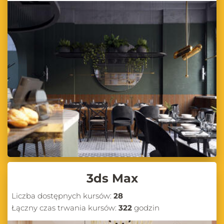
3ds Max
Liczba dostępnych kursów:
28
Łączny czas trwania kursów:
322
godzin