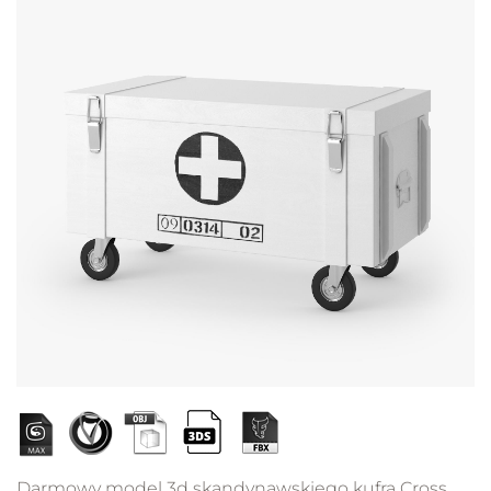
Darmowy model 3d skandynawskiego kufra Cross