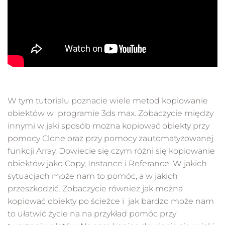
W tym tutorialu poznacie wiele metod kopiowanie
obiektów w programie 3ds max. Zobaczycie między
innymi w jaki sposób można kopiować obiekty przy
pomocy Clone oraz przy pomocy zautomatyzowanej
funkcji Array. Dowiecie się czym różni się kopiowanie
obiektów jako Copy, Instance i Referance. W jakich
sytuacjach może nam to pomóc, a w jakich
przeszkodzić. Zobaczycie również jak można
kopiować obiekty po ścieżce i jak bardzo może nam
to ułatwić życie na na przykład pomóc przy