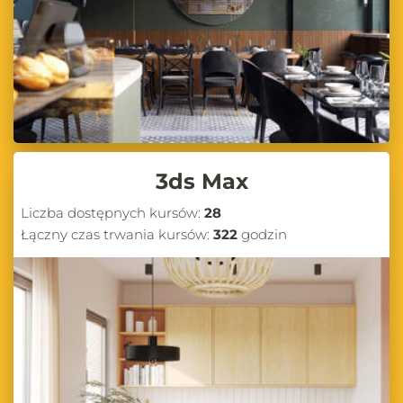
3ds Max
Liczba dostępnych kursów:
28
Łączny czas trwania kursów:
322
godzin