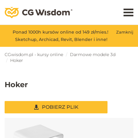
Ponad 1000h kursów online od 149 zł/mies.!
Zamknij
Sketchup, Archicad, Revit, Blender i inne!
CGwisdom.pl - kursy online
Darmowe modele 3d
Hoker
Hoker
POBIERZ PLIK