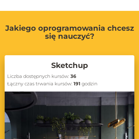
Jakiego oprogramowania chcesz
się nauczyć?
Sketchup
Liczba dostępnych kursów:
36
Łączny czas trwania kursów:
191
godzin