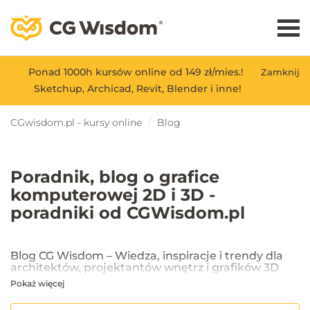
Ponad 1000h kursów online od 149 zł/mies.!
Zamknij
Sketchup, Archicad, Revit, Blender i inne!
CGwisdom.pl - kursy online
Blog
Poradnik, blog o grafice
komputerowej 2D i 3D -
poradniki od CGWisdom.pl
Blog CG Wisdom – Wiedza, inspiracje i trendy dla
architektów, projektantów wnętrz i grafików 3D
Pokaż więcej
Na blogu CG Wisdom znajdziesz praktyczne porady, inspiracje oraz
najnowsze trendy w dziedzinie projektowania wnętrz, architektury
oraz grafiki 3D. Publikujemy artykuły dotyczące popularnych