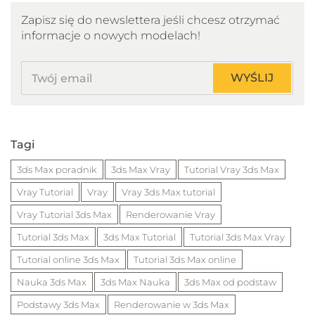
Zapisz się do newslettera jeśli chcesz otrzymać
informacje o nowych modelach!
Twój
WYŚLIJ
email
Tagi
3ds Max poradnik
3ds Max Vray
Tutorial Vray 3ds Max
Vray Tutorial
Vray
Vray 3ds Max tutorial
Vray Tutorial 3ds Max
Renderowanie Vray
Tutorial 3ds Max
3ds Max Tutorial
Tutorial 3ds Max Vray
Tutorial online 3ds Max
Tutorial 3ds Max online
Nauka 3ds Max
3ds Max Nauka
3ds Max od podstaw
Podstawy 3ds Max
Renderowanie w 3ds Max