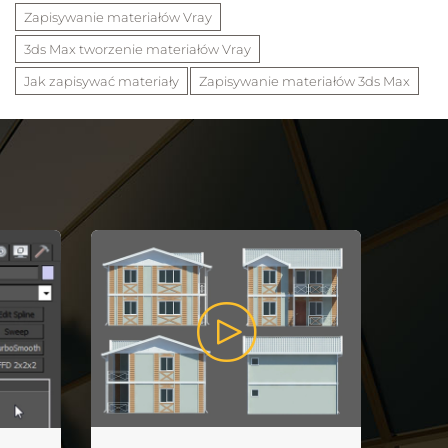
Zapisywanie materiałów Vray
3ds Max tworzenie materiałów Vray
Jak zapisywać materiały
Zapisywanie materiałów 3ds Max