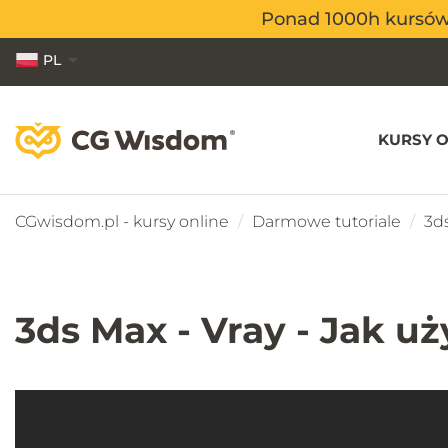
Ponad 1000h kursów o
Ponad 1000h kursów o
PL
EN
ES
KURSY O
CGwisdom.pl - kursy online
Darmowe tutoriale
3d
3ds Max - Vray - Jak u