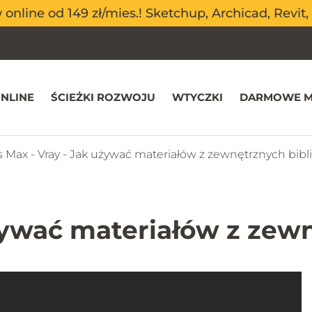
nline od 149 zł/mies.! Sketchup, Archicad, Revit, 
nline od 149 zł/mies.! Sketchup, Archicad, Revit, 
NLINE
ŚCIEŻKI ROZWOJU
WTYCZKI
DARMOWE M
s Max - Vray - Jak używać materiałów z zewnętrznych bibl
żywać materiałów z zew