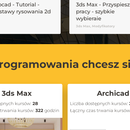
cad - Tutorial -
3ds Max - Przyspies
stawy rysowania 2d
pracy - szybkie
wybieraie
modyfikatorów
3ds Max, Modyfikatory
rogramowania chcesz s
3ds Max
Archicad
ępnych kursów:
28
Liczba dostępnych kursów:
 trwania kursów:
322
godzin
Łączny czas trwania kursów