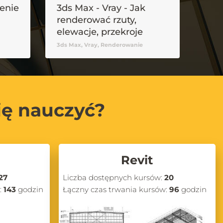
zenie
3ds Max - Vray - Jak
Czy
renderować rzuty,
wek
elewacje, przekroje
Illu
3ds Max, Vray, Renderowanie
Illus
ię nauczyć?
Revit
27
Liczba dostępnych kursów:
20
:
143
godzin
Łączny czas trwania kursów:
96
godzin