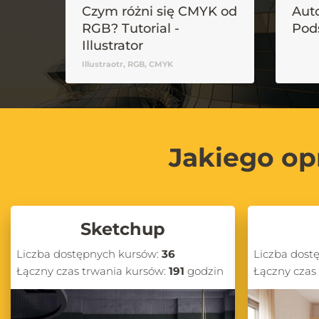
Czym różni się CMYK od
Auto
RGB? Tutorial -
Pod
Illustrator
Illustraotr, RGB, CMYK
Jakiego op
Sketchup
Liczba dostępnych kursów:
36
Liczba dost
Łączny czas trwania kursów:
191
godzin
Łączny czas