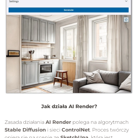
Jak działa AI Render?
Zasada działania
AI Render
polega na algorytmach
Stable Diffusion
i sieci
ControlNet
. Proces twórczy
opiera się na scenie ze
SketchUpa,
która jest