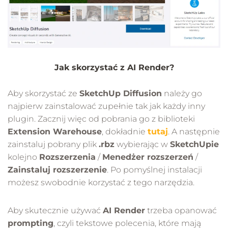
Jak skorzystać z AI Render?
Aby skorzystać ze
SketchUp Diffusion
należy go
najpierw zainstalować zupełnie tak jak każdy inny
plugin. Zacznij więc od pobrania go z biblioteki
Extension Warehouse
, dokładnie
tutaj
. A następnie
zainstaluj pobrany plik
.rbz
wybierając w
SketchUpie
kolejno
Rozszerzenia
/
Menedżer rozszerzeń
/
Zainstaluj rozszerzenie
. Po pomyślnej instalacji
możesz swobodnie korzystać z tego narzędzia.
Aby skutecznie używać
AI Render
trzeba opanować
prompting
, czyli tekstowe polecenia, które mają