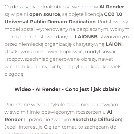
Co do zasady jednak obrazy tworzone w
AI Render
są w pełni
open source
, są objęte licencją
CC0 1.0
Universal Public Domain Dedication
. Podstawowy
model został wytrenowany na bezpiecznym, wolnym
od roszczeń zestawie danych
LAION5B
, stworzonym
przez niemiecką organizację charytatywną
LAION
.
Użytkownik może więc kopiować, modyfikować
i rozpowszechniać generowane obrazy, nawet
w celach komercyjnych, bez pytania kogokolwiek
o zgodę.
Wideo - AI Render - Co to jest i jak działa?
Poruszone w tym artykule zagadnienia rozwijam
w swoim filmie poświęconym rozszerzeniu
AI
Render
(uprzednio zwanym
SketchUp Diffusion
).
Jeżeli interesuje Cię ten temat, to zachęcam do