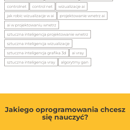
controlnet
control net
wizualizacje ai
jak robic wizualizacje w ai
projektowanie wnetrz ai
ai w projektowaniu wnetrz
sztuczna inteligencja projektowanie wnetrz
sztuczna inteligencja wizualizacje
sztuczna inteligencja grafika 3d
ai vray
sztuczna inteligencja vray
algorytmy gan
Jakiego oprogramowania chcesz
się nauczyć?