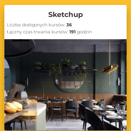
Sketchup
Liczba dostępnych kursów:
36
Łączny czas trwania kursów:
191
godzin