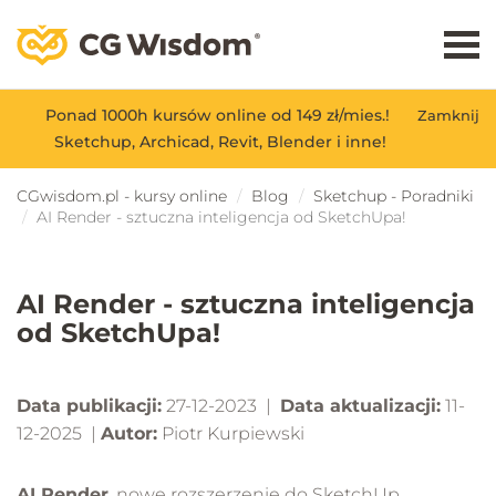
Ponad 1000h kursów online od 149 zł/mies.!
Zamknij
Sketchup, Archicad, Revit, Blender i inne!
CGwisdom.pl - kursy online
Blog
Sketchup - Poradniki
AI Render - sztuczna inteligencja od SketchUpa!
AI Render - sztuczna inteligencja
od SketchUpa!
Data publikacji:
27-12-2023 |
Data aktualizacji:
11-
12-2025 |
Autor:
Piotr Kurpiewski
AI Render
, nowe rozszerzenie do SketchUp,