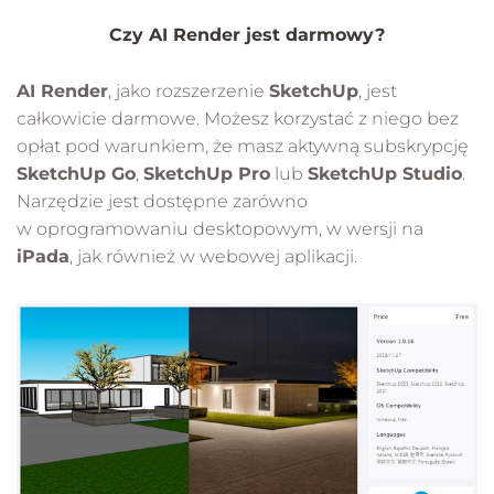
Czy AI Render jest darmowy?
AI Render
, jako rozszerzenie
SketchUp
, jest
całkowicie darmowe. Możesz korzystać z niego bez
opłat pod warunkiem, że masz aktywną subskrypcję
SketchUp Go
,
SketchUp Pro
lub
SketchUp Studio
.
Narzędzie jest dostępne zarówno
w oprogramowaniu desktopowym, w wersji na
iPada
, jak również w webowej aplikacji.