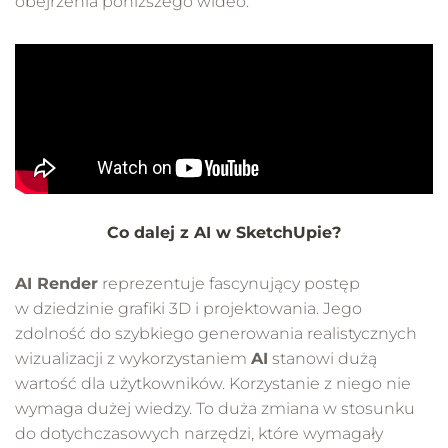
obejrzenia poniższego wideo:
Co dalej z AI w SketchUpie?
AI Render
reprezentuje fascynujący postęp
w dziedzinie grafiki 3D i projektowania. Jego
zdolność do szybkiego generowania realistycznych
wizualizacji z wykorzystaniem
AI
stanowi dużą
wartość dla użytkowników. Korzystanie z niego nie
wymaga dużej wiedzy. To duża zmiana w stosunku
do dotychczasowych narzędzi, które wymagały