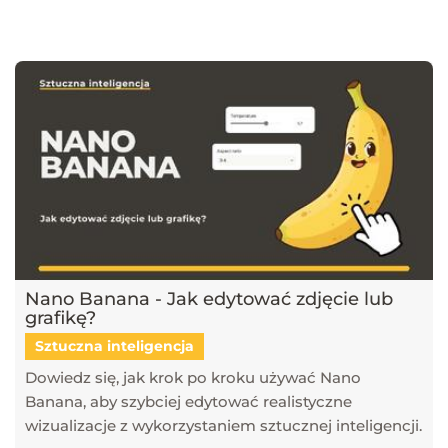
najnowsze trendy w dziedzinie projektowania wnętrz, architektury
oraz grafiki 3D. Publikujemy artykuły dotyczące popularnych
narzędzi, takich jak SketchUp, V-Ray, Blender, 3ds Max i GstarCAD,
które pomagają tworzyć profesjonalne i fotorealistyczne wizualizacje.
Dowiesz się również, jak sztuczna inteligencja zmienia pracę
projektantów, jakie są najlepsze praktyki w renderingu oraz jak
optymalizować proces projektowy. Śledź nasz blog, aby pozostać na
bieżąco z technologią i rozwijać swoje umiejętności w projektowaniu
przestrzeni i wizualizacji 3D!
Nano Banana - Jak edytować zdjęcie lub
grafikę?
Sztuczna inteligencja
Dowiedz się, jak krok po kroku używać Nano
Banana, aby szybciej edytować realistyczne
wizualizacje z wykorzystaniem sztucznej inteligencji.