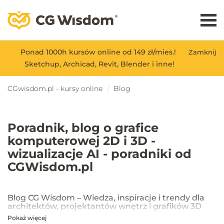
Ponad 1000h kursów online od 149 zł/mies.!
Zamknij
Sketchup, Archicad, Revit, Blender i inne!
CGwisdom.pl - kursy online
Blog
Poradnik, blog o grafice
komputerowej 2D i 3D -
wizualizacje AI - poradniki od
CGWisdom.pl
Blog CG Wisdom – Wiedza, inspiracje i trendy dla
architektów, projektantów wnętrz i grafików 3D
Pokaż więcej
Na blogu CG Wisdom znajdziesz praktyczne porady, inspiracje oraz