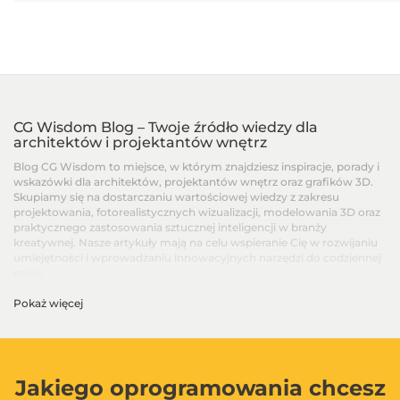
CG Wisdom Blog – Twoje źródło wiedzy dla
architektów i projektantów wnętrz
Blog CG Wisdom to miejsce, w którym znajdziesz inspiracje, porady i
wskazówki dla architektów, projektantów wnętrz oraz grafików 3D.
Skupiamy się na dostarczaniu wartościowej wiedzy z zakresu
projektowania, fotorealistycznych wizualizacji, modelowania 3D oraz
praktycznego zastosowania sztucznej inteligencji w branży
kreatywnej. Nasze artykuły mają na celu wspieranie Cię w rozwijaniu
umiejętności i wprowadzaniu innowacyjnych narzędzi do codziennej
pracy.
Pokaż więcej
Artykuły dla architektów i projektantów wnętrz –
Od podstaw po zaawansowane techniki
Na blogu CG Wisdom znajdziesz treści dopasowane do różnych
poziomów zaawansowania – od artykułów dla początkujących, po
zaawansowane poradniki i recenzje najnowszych narzędzi. Dzielimy
Jakiego oprogramowania chcesz
się wiedzą na temat programów takich jak SketchUp, V-Ray, 3ds Max,