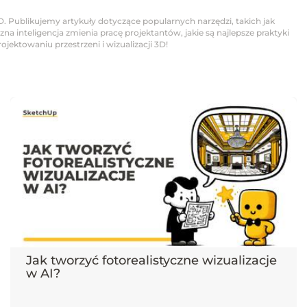
D. Publikujemy artykuły dotyczące popularnych narzędzi, takich jak
na inteligencja zmienia pracę projektantów, jakie są najlepsze praktyki
jektowaniu przestrzeni i wizualizacji 3D!
Jak tworzyć fotorealistyczne wizualizacje
w AI?