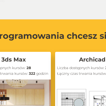
nży.
ektowaniu wnętrz
tucznej inteligencji w projektowaniu wnętrz i grafice 3D. AI rewolucjoni
yczące sztucznej inteligencji i jej praktycznych zastosowań w branży proje
 nad projektami.
rogramowania chcesz s
modelowania 3D
 w projektowaniu wnętrz. Na blogu CG Wisdom znajdziesz kompleksowe pora
lenderze. Dowiesz się, jak efektywnie ustawiać oświetlenie, optymalizowa
nie idealne dla siebie
3ds Max
Archicad
Twojej pracy, nasze recenzje i porównania narzędzi są dla Ciebie. Analizu
emy ich funkcje, wady, zalety oraz przydatne triki, które mogą ułatwić pra
ępnych kursów:
28
Liczba dostępnych kursów:
 trwania kursów:
322
godzin
Łączny czas trwania kursów
owe możliwości w projektowaniu
sz wiele inspirujących treści, praktycznych porad oraz aktualnych informa
ektem, na pewno znajdziesz tu coś dla siebie.
iejętności w projektowaniu wnętrz z CG Wisdom!