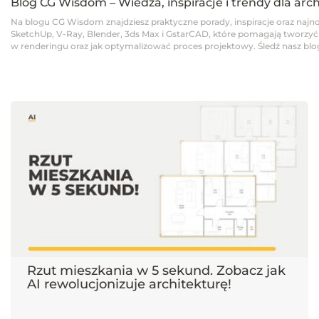
Blog CG Wisdom – Wiedza, inspiracje i trendy dla arc
Na blogu CG Wisdom znajdziesz praktyczne porady, inspiracje oraz najno
SketchUp, V-Ray, Blender, 3ds Max i GstarCAD, które pomagają tworzyć pro
w renderingu oraz jak optymalizować proces projektowy. Śledź nasz blog,
Rzut mieszkania w 5 sekund. Zobacz jak
AI rewolucjonizuje architekturę!