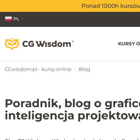
Ponad 1000h kursów o
Ponad 1000h kursów o
PL
EN
ES
KURSY O
CGwisdom.pl - kursy online
Blog
Poradnik, blog o grafi
inteligencja projekto