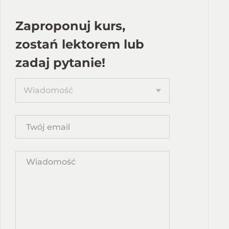
Zaproponuj kurs,
zostań lektorem lub
zadaj pytanie!
Proponuję
Wiadomość
kurs
Twój
email
Wpisz
propozycję
kursu