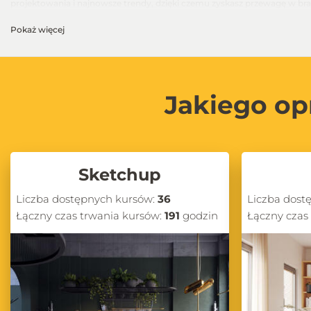
projektowania i najnowsze trendy, dzięki czemu zyskasz przewagę w bra
Nowinki ze Świata AI – Sztuczna Inteligencja w proj
Pokaż więcej
W CG Wisdom śledzimy najnowsze innowacje związane z wykorzystaniem sz
proces projektowy. Na naszym blogu regularnie publikujemy artykuły dot
wizualizacji, szybkiego generowania konceptów oraz usprawniania pracy
Jakiego op
Poradniki i triki do fotorealistycznych wizualizacji i 
Fotorealistyczne wizualizacje to jedna z najważniejszych umiejętności
obrazów w programach takich jak V-Ray, Corona Renderer, czy Cycles w B
kluczowe dla osiągnięcia profesjonalnych efektów.
Recenzje i porównania narzędzi – Znajdź oprogramowa
Sketchup
Jeśli zastanawiasz się, które oprogramowanie najlepiej sprawdzi się w 
takie jak SketchUp, Blender, 3ds Max, GstarCAD oraz pConPlanner. Opisuj
Liczba dostępnych kursów:
36
Liczba dost
odpowiadające Twoim potrzebom.
Łączny czas trwania kursów:
191
godzin
Łączny czas
Bądź na bieżąco z blogiem CG Wisdom – Odkrywaj n
Zapraszamy do regularnego odwiedzania naszego bloga, na którym znajdzie
tego, czy jesteś początkującym projektantem, czy doświadczonym archit
Odkrywaj nowe możliwości, ucz się od ekspertów i podnoś swoje um