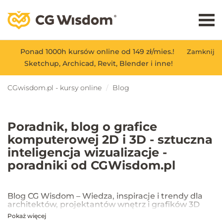
Ponad 1000h kursów online od 149 zł/mies.!
Zamknij
Sketchup, Archicad, Revit, Blender i inne!
CGwisdom.pl - kursy online
Blog
Poradnik, blog o grafice
komputerowej 2D i 3D - sztuczna
inteligencja wizualizacje -
poradniki od CGWisdom.pl
Blog CG Wisdom – Wiedza, inspiracje i trendy dla
architektów, projektantów wnętrz i grafików 3D
Pokaż więcej
Na blogu CG Wisdom znajdziesz praktyczne porady, inspiracje oraz