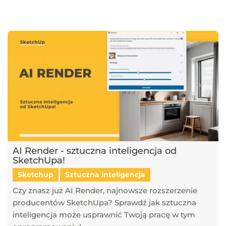
najnowsze trendy w dziedzinie projektowania wnętrz, architektury
oraz grafiki 3D. Publikujemy artykuły dotyczące popularnych
narzędzi, takich jak SketchUp, V-Ray, Blender, 3ds Max i GstarCAD,
które pomagają tworzyć profesjonalne i fotorealistyczne wizualizacje.
Dowiesz się również, jak sztuczna inteligencja zmienia pracę
projektantów, jakie są najlepsze praktyki w renderingu oraz jak
optymalizować proces projektowy. Śledź nasz blog, aby pozostać na
bieżąco z technologią i rozwijać swoje umiejętności w projektowaniu
przestrzeni i wizualizacji 3D!
AI Render - sztuczna inteligencja od
SketchUpa!
Sketchup
Sztuczna inteligencja
Czy znasz już AI Render, najnowsze rozszerzenie
producentów SketchUpa? Sprawdź jak sztuczna
inteligencja może usprawnić Twoją pracę w tym