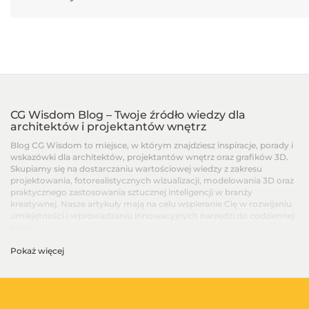
CG Wisdom Blog – Twoje źródło wiedzy dla
architektów i projektantów wnętrz
Blog CG Wisdom to miejsce, w którym znajdziesz inspiracje, porady i
wskazówki dla architektów, projektantów wnętrz oraz grafików 3D.
Skupiamy się na dostarczaniu wartościowej wiedzy z zakresu
projektowania, fotorealistycznych wizualizacji, modelowania 3D oraz
praktycznego zastosowania sztucznej inteligencji w branży
kreatywnej. Nasze artykuły mają na celu wspieranie Cię w rozwijaniu
umiejętności i wprowadzaniu innowacyjnych narzędzi do codziennej
pracy.
Pokaż więcej
Artykuły dla architektów i projektantów wnętrz –
Od podstaw po zaawansowane techniki
Na blogu CG Wisdom znajdziesz treści dopasowane do różnych
poziomów zaawansowania – od artykułów dla początkujących, po
zaawansowane poradniki i recenzje najnowszych narzędzi. Dzielimy