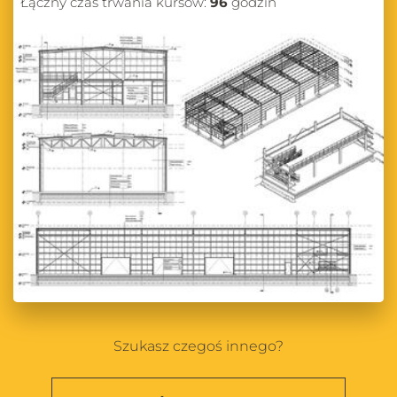
Łączny czas trwania kursów:
96
godzin
Szukasz czegoś innego?