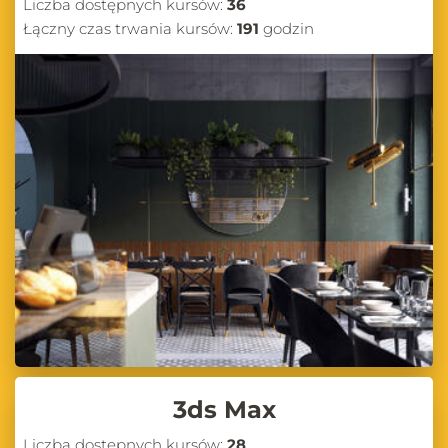
Liczba dostępnych kursów:
36
Łączny czas trwania kursów:
191
godzin
3ds Max
Liczba dostępnych kursów:
28