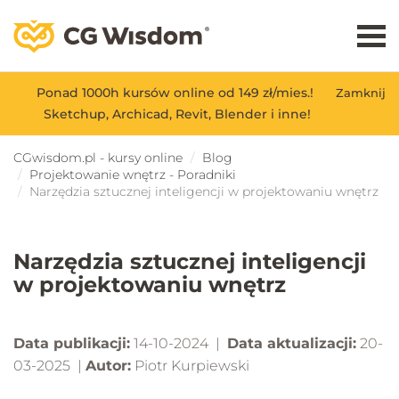
Ponad 1000h kursów online od 149 zł/mies.!
Zamknij
Sketchup, Archicad, Revit, Blender i inne!
CGwisdom.pl - kursy online
Blog
Projektowanie wnętrz - Poradniki
Narzędzia sztucznej inteligencji w projektowaniu wnętrz
Narzędzia sztucznej inteligencji
w projektowaniu wnętrz
Data publikacji:
14-10-2024 |
Data aktualizacji:
20-
03-2025 |
Autor:
Piotr Kurpiewski