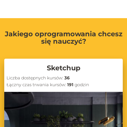
Jakiego oprogramowania chcesz
się nauczyć?
Sketchup
Liczba dostępnych kursów:
36
Łączny czas trwania kursów:
191
godzin