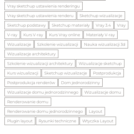
Vray sketchup ustawienia renderingu
Vray sketchup ustawienia renderu
Sketchup wizualizacje
Sketchup podstawy
Sketchup materiały
Vray 3.4
Vray
V-ray
Kurs V-ray
Kurs Vray online
Materiały V-ray
Wizualizacje
Szkolenie wizualizacji
Nauka wizualizacji 3d
Wizualizacje architektury
Szkolenie wizualizacji architektury
Wizualizacje sketchup
Kurs wizualizacji
Sketchup wizualizacje
Postprodukcja
Postprodukcja renderów
Dom jednorodzinny
Wizualizacje domu jednorodzinnego
Wizualizacje domu
Renderowanie domu
Renderowanie domu jednorodzinnego
Layout
Plugin layout
Rysunki techniczne
Wtyczka Layout