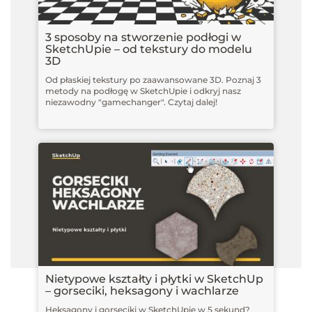
3 sposoby na stworzenie podłogi w
SketchUpie – od tekstury do modelu
3D
Od płaskiej tekstury po zaawansowane 3D. Poznaj 3
metody na podłogę w SketchUpie i odkryj nasz
niezawodny "gamechanger". Czytaj dalej!
Nietypowe kształty i płytki w SketchUp
– gorseciki, heksagony i wachlarze
Heksagony i gorseciki w SketchUpie w 5 sekund?