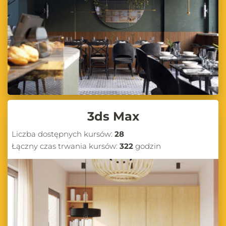
3ds Max
Liczba dostępnych kursów:
28
Łączny czas trwania kursów:
322
godzin