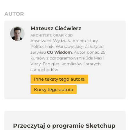
AUTOR
Mateusz Ciećwierz
ARCHITEKT, GRAFIK 3D
Absolwent Wydziału Architektury
Politechniki Warszawskiej. Założyciel
serwisu
CG Wisdom
. Autor ponad 25
kursów z oprogramowania 3ds Max i
V-ray. Fan gier, komiksów i starych
samochodów.
Inne teksty tego autora
Kursy tego autora
Przeczytaj o programie Sketchup