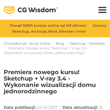
Ponad 1000h kursów online od 149 zł/mies.!
Zamknij
Sketchup, Archicad, Revit, Blender i inne!
CGwisdom.pl - kursy online
Blog
Sketchup - Poradniki
Premiera nowego kursu! Sketchup + V-ray 3.4 -
Wykonanie wizualizacji domu jednorodzinnego
Premiera nowego kursu!
Sketchup + V-ray 3.4 -
Wykonanie wizualizacji domu
jednorodzinnego
Data publikacji:
24-10-2017 |
Data aktualizacji:
31-