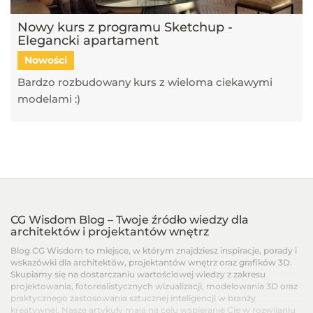
Nowy kurs z programu Sketchup -
Elegancki apartament
Nowości
Bardzo rozbudowany kurs z wieloma ciekawymi
modelami :)
CG Wisdom Blog – Twoje źródło wiedzy dla
architektów i projektantów wnętrz
Blog CG Wisdom to miejsce, w którym znajdziesz inspiracje, porady i
wskazówki dla architektów, projektantów wnętrz oraz grafików 3D.
Skupiamy się na dostarczaniu wartościowej wiedzy z zakresu
projektowania, fotorealistycznych wizualizacji, modelowania 3D oraz
praktycznego zastosowania sztucznej inteligencji w branży
kreatywnej. Nasze artykuły mają na celu wspieranie Cię w rozwijaniu