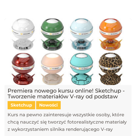
najnowsze trendy w dziedzinie projektowania wnętrz, architektury
oraz grafiki 3D. Publikujemy artykuły dotyczące popularnych
narzędzi, takich jak SketchUp, V-Ray, Blender, 3ds Max i GstarCAD,
które pomagają tworzyć profesjonalne i fotorealistyczne wizualizacje.
Dowiesz się również, jak sztuczna inteligencja zmienia pracę
projektantów, jakie są najlepsze praktyki w renderingu oraz jak
optymalizować proces projektowy. Śledź nasz blog, aby pozostać na
bieżąco z technologią i rozwijać swoje umiejętności w projektowaniu
przestrzeni i wizualizacji 3D!
Premiera nowego kursu online! Sketchup -
Tworzenie materiałów V-ray od podstaw
Sketchup
Nowości
Kurs na pewno zainteresuje wszystkie osoby, które
chcą nauczyć się tworzyć fotorealistyczne materiały
z wykorzystaniem silnika renderującego V-ray