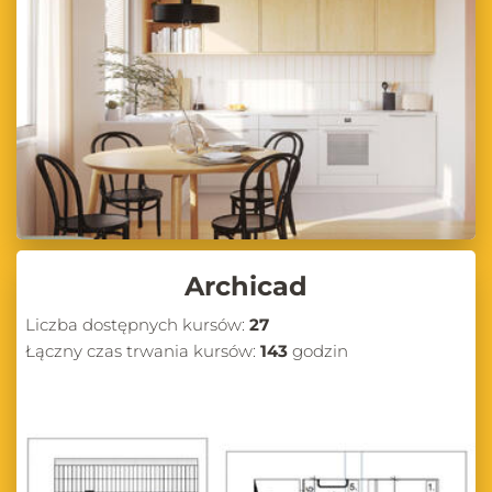
nowe możliwości w projektowaniu
Zapraszamy do regularnego odwiedzania naszego bloga, na którym
znajdziesz wiele inspirujących treści, praktycznych porad oraz
aktualnych informacji ze świata projektowania wnętrz i wizualizacji
3D. Niezależnie od tego, czy jesteś początkującym projektantem, czy
doświadczonym architektem, na pewno znajdziesz tu coś dla siebie.
Odkrywaj nowe możliwości, ucz się od ekspertów i podnoś swoje
umiejętności w projektowaniu wnętrz z CG Wisdom!
Archicad
Liczba dostępnych kursów:
27
Łączny czas trwania kursów:
143
godzin