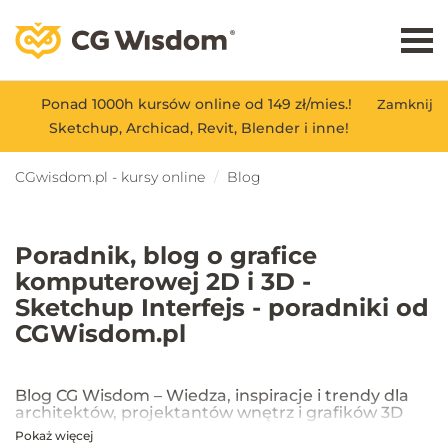
Ponad 1000h kursów online od 149 zł/mies.!
Zamknij
Sketchup, Archicad, Revit, Blender i inne!
CGwisdom.pl - kursy online
Blog
Poradnik, blog o grafice
komputerowej 2D i 3D -
Sketchup Interfejs - poradniki od
CGWisdom.pl
Blog CG Wisdom – Wiedza, inspiracje i trendy dla
architektów, projektantów wnętrz i grafików 3D
Pokaż więcej
Na blogu CG Wisdom znajdziesz praktyczne porady, inspiracje oraz