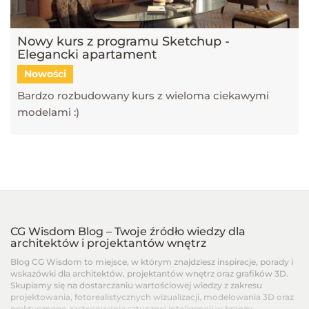
Nowy kurs z programu Sketchup -
Elegancki apartament
Nowości
Bardzo rozbudowany kurs z wieloma ciekawymi
modelami :)
CG Wisdom Blog – Twoje źródło wiedzy dla
architektów i projektantów wnętrz
Blog CG Wisdom to miejsce, w którym znajdziesz inspiracje, porady i
wskazówki dla architektów, projektantów wnętrz oraz grafików 3D.
Skupiamy się na dostarczaniu wartościowej wiedzy z zakresu
projektowania, fotorealistycznych wizualizacji, modelowania 3D oraz
praktycznego zastosowania sztucznej inteligencji w branży