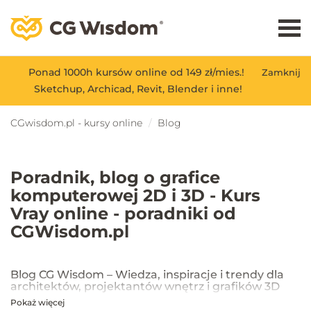
Ponad 1000h kursów online od 149 zł/mies.!
Zamknij
Sketchup, Archicad, Revit, Blender i inne!
CGwisdom.pl - kursy online
Blog
Poradnik, blog o grafice
komputerowej 2D i 3D - Kurs
Vray online - poradniki od
CGWisdom.pl
Blog CG Wisdom – Wiedza, inspiracje i trendy dla
architektów, projektantów wnętrz i grafików 3D
Pokaż więcej
Na blogu CG Wisdom znajdziesz praktyczne porady, inspiracje oraz