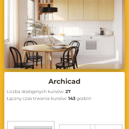
Bądź na bieżąco z blogiem CG Wisdom – Odkrywaj
nowe możliwości w projektowaniu
Zapraszamy do regularnego odwiedzania naszego bloga, na którym
znajdziesz wiele inspirujących treści, praktycznych porad oraz
aktualnych informacji ze świata projektowania wnętrz i wizualizacji
3D. Niezależnie od tego, czy jesteś początkującym projektantem, czy
doświadczonym architektem, na pewno znajdziesz tu coś dla siebie.
Odkrywaj nowe możliwości, ucz się od ekspertów i podnoś swoje
umiejętności w projektowaniu wnętrz z CG Wisdom!
Archicad
Liczba dostępnych kursów:
27
Łączny czas trwania kursów:
143
godzin