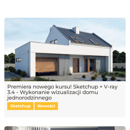
najnowsze trendy w dziedzinie projektowania wnętrz, architektury
oraz grafiki 3D. Publikujemy artykuły dotyczące popularnych
narzędzi, takich jak SketchUp, V-Ray, Blender, 3ds Max i GstarCAD,
które pomagają tworzyć profesjonalne i fotorealistyczne wizualizacje.
Dowiesz się również, jak sztuczna inteligencja zmienia pracę
projektantów, jakie są najlepsze praktyki w renderingu oraz jak
optymalizować proces projektowy. Śledź nasz blog, aby pozostać na
bieżąco z technologią i rozwijać swoje umiejętności w projektowaniu
przestrzeni i wizualizacji 3D!
Premiera nowego kursu! Sketchup + V-ray
3.4 - Wykonanie wizualizacji domu
jednorodzinnego
Sketchup
Nowości