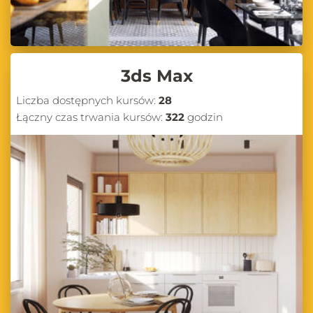
3ds Max
Liczba dostępnych kursów:
28
Łączny czas trwania kursów:
322
godzin