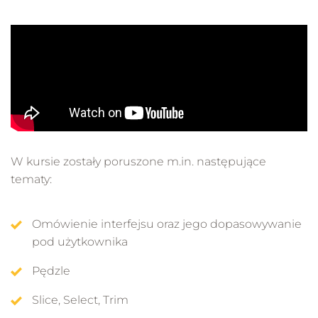
W kursie zostały poruszone m.in. następujące
tematy:
Omówienie interfejsu oraz jego dopasowywanie
pod użytkownika
Pędzle
Slice, Select, Trim