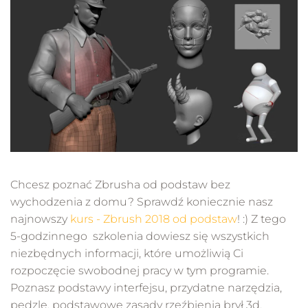
Chcesz poznać Zbrusha od podstaw bez
wychodzenia z domu? Sprawdź koniecznie nasz
najnowszy
kurs - Zbrush 2018 od podstaw
! :) Z tego
5-godzinnego szkolenia dowiesz się wszystkich
niezbędnych informacji, które umożliwią Ci
rozpoczęcie swobodnej pracy w tym programie.
Poznasz podstawy interfejsu, przydatne narzędzia,
pędzle, podstawowe zasady rzeźbienia brył 3d.