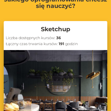
się nauczyć?
Sketchup
Liczba dostępnych kursów:
36
Łączny czas trwania kursów:
191
godzin