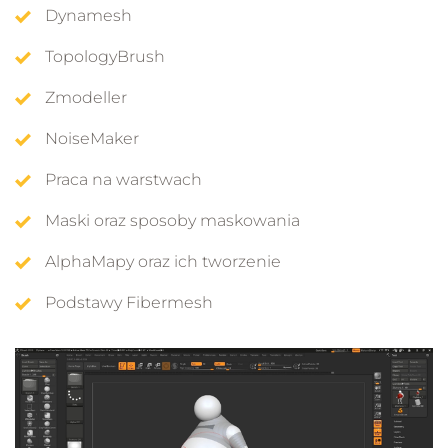
Dynamesh
TopologyBrush
Zmodeller
NoiseMaker
Praca na warstwach
Maski oraz sposoby maskowania
AlphaMapy oraz ich tworzenie
Podstawy Fibermesh