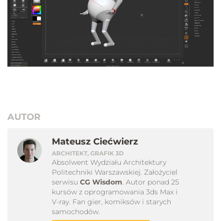
AUTOR
Mateusz Ciećwierz
ARCHITEKT, GRAFIK 3D
Absolwent Wydziału Architektury
Politechniki Warszawskiej. Założyciel
serwisu
CG Wisdom
. Autor ponad 25
kursów z oprogramowania 3ds Max i
V-ray. Fan gier, komiksów i starych
samochodów.