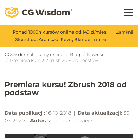
Ponad 1000h kursów online od 149 zł/mies.!
Zamknij
Sketchup, Archicad, Revit, Blender i inne!
CGwisdom.pl - kursy online
Blog
Nowości
Premiera kursu! Zbrush 2018 od podstaw
Premiera kursu! Zbrush 2018 od
podstaw
Data publikacji:
16-10-2018 |
Data aktualizacji:
30-
03-2020 |
Autor:
Mateusz Ciećwierz