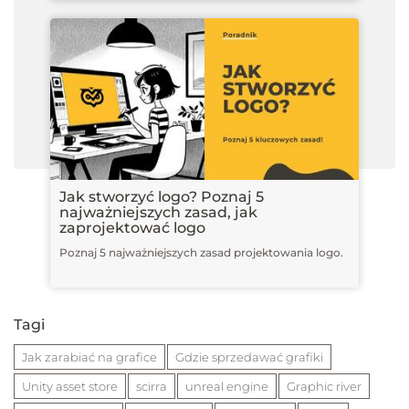
Jak stworzyć logo? Poznaj 5
najważniejszych zasad, jak
zaprojektować logo
Poznaj 5 najważniejszych zasad projektowania logo.
Tagi
Jak zarabiać na grafice
Gdzie sprzedawać grafiki
Unity asset store
scirra
unreal engine
Graphic river