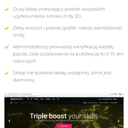
Duży sklep zrzeszający przede wszystkim
użytkowników silnika Unity 3D
Żeby wrzucić i pobrać grafiki, należy zainstalować
Unity
Administratorzy prowadzą weryfikację każdej
paczki, czas oczekiwania na publikację to 5-10 dni
roboczych
Sklep nie pobiera opłaty wstępnej, silnik jest
darmowy