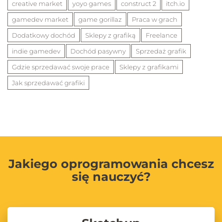
creative market
yoyo games
construct 2
itch.io
gamedev market
game gorillaz
Praca w grach
Dodatkowy dochód
Sklepy z grafiką
Freelance
indie gamedev
Dochód pasywny
Sprzedaż grafik
Gdzie sprzedawać swoje prace
Sklepy z grafikami
Jak sprzedawać grafiki
Jakiego oprogramowania chcesz
się nauczyć?