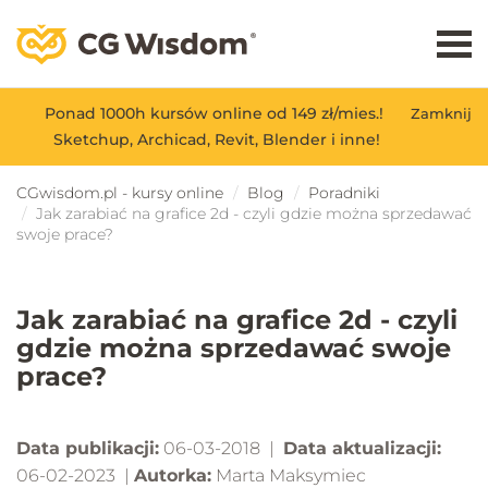
Ponad 1000h kursów online od 149 zł/mies.!
Zamknij
Sketchup, Archicad, Revit, Blender i inne!
CGwisdom.pl - kursy online
Blog
Poradniki
Jak zarabiać na grafice 2d - czyli gdzie można sprzedawać
swoje prace?
Jak zarabiać na grafice 2d - czyli
gdzie można sprzedawać swoje
prace?
Data publikacji:
06-03-2018 |
Data aktualizacji:
06-02-2023 |
Autorka:
Marta Maksymiec