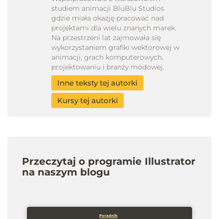
studiem animacji BluBlu Studios
gdzie miała okazję pracować nad
projektami dla wielu znanych marek.
Na przestrzeni lat zajmowała się
wykorzystaniem grafiki wektorowej w
animacji, grach komputerowych,
projektowaniu i branży modowej.
Inne teksty tej autorki
Kursy tej autorki
Przeczytaj o programie Illustrator
na naszym blogu