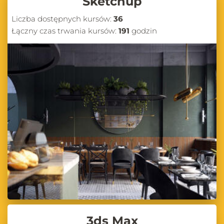
Sketchup
Liczba dostępnych kursów:
36
Łączny czas trwania kursów:
191
godzin
3ds Max