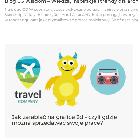
Blog CG Wisdom – Wiedza, inspiracje i trendy dla arc
Na blogu CG Wisdom znajdziesz praktyczne porady, inspiracje oraz najno
SketchUp, V-Ray, Blender, 3ds Max i GstarCAD, które pomagają tworzyć pro
w renderingu oraz jak optymalizować proces projektowy. Śledź nasz blog,
Jak zarabiać na grafice 2d - czyli gdzie
można sprzedawać swoje prace?