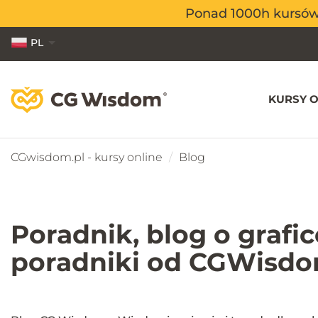
Ponad 1000h kursów o
Ponad 1000h kursów o
PL
EN
ES
KURSY O
CGwisdom.pl - kursy online
Blog
Poradnik, blog o grafi
poradniki od CGWisdo