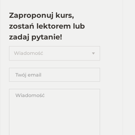
Zaproponuj kurs,
zostań lektorem lub
zadaj pytanie!
Proponuję
Wiadomość
kurs
Twój
email
Wpisz
propozycję
kursu