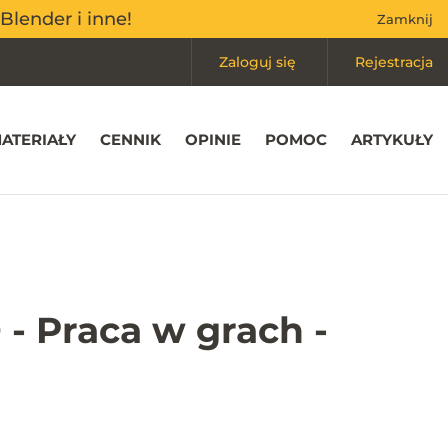
Mój koszyk
(0)
Blender i inne!
Blender i inne!
Zamknij
Zamknij
Zaloguj się
Rejestracja
ATERIAŁY
CENNIK
OPINIE
POMOC
ARTYKUŁY
 - Praca w grach -