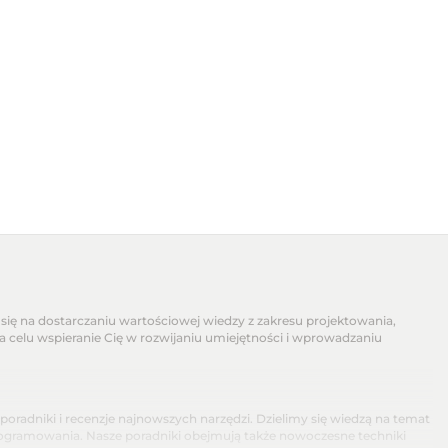
się na dostarczaniu wartościowej wiedzy z zakresu projektowania,
na celu wspieranie Cię w rozwijaniu umiejętności i wprowadzaniu
dniki i recenzje najnowszych narzędzi. Dzielimy się wiedzą na temat
programowania. Nasze poradniki obejmują także nowoczesne techniki