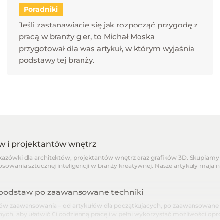
Poradniki
Jeśli zastanawiacie się jak rozpocząć przygodę z
pracą w branży gier, to Michał Moska
przygotował dla was artykuł, w którym wyjaśnia
podstawy tej branży.
ów i projektantów wnętrz
skazówki dla architektów, projektantów wnętrz oraz grafików 3D. Skupiamy 
osowania sztucznej inteligencji w branży kreatywnej. Nasze artykuły mają 
d podstaw po zaawansowane techniki
 zaawansowania – od artykułów dla początkujących, po zaawansowane pora
nnych, aby ułatwić Ci codzienną pracę i w pełni wykorzystać możliwości o