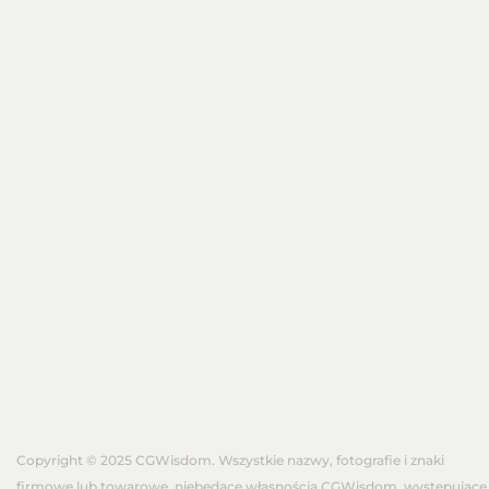
Copyright © 2025 CGWisdom. Wszystkie nazwy, fotografie i znaki
firmowe lub towarowe, niebędące własnością CGWisdom, występujące