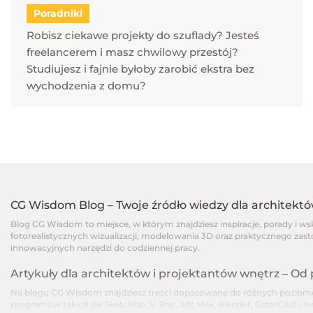
Poradniki
Robisz ciekawe projekty do szuflady? Jesteś
freelancerem i masz chwilowy przestój?
Studiujesz i fajnie byłoby zarobić ekstra bez
wychodzenia z domu?
CG Wisdom Blog – Twoje źródło wiedzy dla architekt
Blog CG Wisdom to miejsce, w którym znajdziesz inspiracje, porady i w
fotorealistycznych wizualizacji, modelowania 3D oraz praktycznego zast
innowacyjnych narzędzi do codziennej pracy.
Artykuły dla architektów i projektantów wnętrz – O
Na blogu CG Wisdom znajdziesz treści dopasowane do różnych poziomów
programów takich jak SketchUp, V-Ray, 3ds Max, Blender, GstarCAD i i