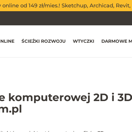
nline od 149 zł/mies.! Sketchup, Archicad, Revit, 
nline od 149 zł/mies.! Sketchup, Archicad, Revit, 
NLINE
ŚCIEŻKI ROZWOJU
WTYCZKI
DARMOWE M
ce komputerowej 2D i 3D
m.pl