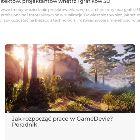
hitektów, projektantów wnętrz i grafików 3D
wsze trendy w dziedzinie projektowania wnętrz, architektury oraz grafiki 3
fesjonalne i fotorealistyczne wizualizacje. Dowiesz się również, jak sztucz
 aby pozostać na bieżąco z technologią i rozwijać swoje umiejętności w pro
Jak rozpocząć prace w GameDevie?
Poradnik