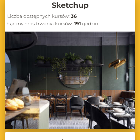
Sketchup
Liczba dostępnych kursów:
36
Łączny czas trwania kursów:
191
godzin