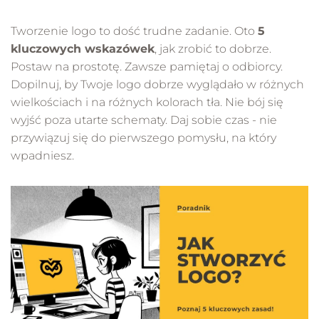
Tworzenie logo to dość trudne zadanie. Oto
5
kluczowych wskazówek
, jak zrobić to dobrze.
Postaw na prostotę. Zawsze pamiętaj o odbiorcy.
Dopilnuj, by Twoje logo dobrze wyglądało w różnych
wielkościach i na różnych kolorach tła. Nie bój się
wyjść poza utarte schematy. Daj sobie czas - nie
przywiązuj się do pierwszego pomysłu, na który
wpadniesz.