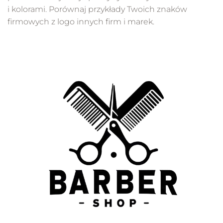
i kolorami. Porównaj przykłady Twoich znaków
firmowych z logo innych firm i marek.