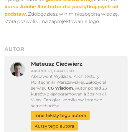
kursu Adobe Illustrator dla początkujących od
podsta
w
. Zdobędziesz w nim niezbędną wiedzę,
która pozwoli Ci na zaprojektowanie logo.
AUTOR
Mateusz Ciećwierz
ARCHITEKT, GRAFIK 3D
Absolwent Wydziału Architektury
Politechniki Warszawskiej. Założyciel
serwisu
CG Wisdom
. Autor ponad 25
kursów z oprogramowania 3ds Max i
V-ray. Fan gier, komiksów i starych
samochodów.
Inne teksty tego autora
Kursy tego autora