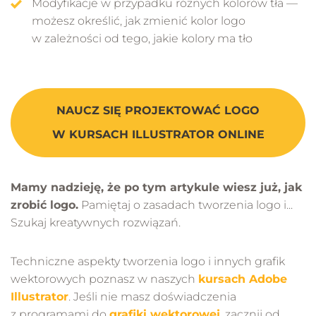
Modyfikacje w przypadku różnych kolorów tła —
możesz określić, jak zmienić kolor logo
w zależności od tego, jakie kolory ma tło
NAUCZ SIĘ PROJEKTOWAĆ LOGO
W KURSACH ILLUSTRATOR ONLINE
Mamy nadzieję, że po tym artykule wiesz już, jak
zrobić logo.
Pamiętaj o zasadach tworzenia logo i...
Szukaj kreatywnych rozwiązań.
Techniczne aspekty tworzenia logo i innych grafik
wektorowych poznasz w naszych
kursach Adobe
Illustrator
. Jeśli nie masz doświadczenia
z programami do
grafiki wektorowej
, zacznij od