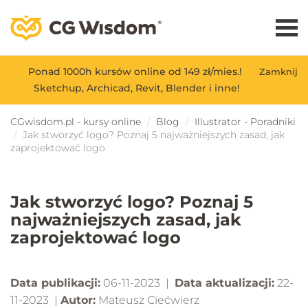
Ponad 1000h kursów online od 149 zł/mies.!
Zamknij
Sketchup, Archicad, Revit, Blender i inne!
CGwisdom.pl - kursy online
Blog
Illustrator - Poradniki
Jak stworzyć logo? Poznaj 5 najważniejszych zasad, jak
zaprojektować logo
Jak stworzyć logo? Poznaj 5
najważniejszych zasad, jak
zaprojektować logo
Data publikacji:
06-11-2023 |
Data aktualizacji:
22-
11-2023 |
Autor:
Mateusz Ciećwierz