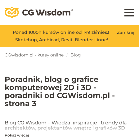
Ponad 1000h kursów online od 149 zł/mies.!
Zamknij
Sketchup, Archicad, Revit, Blender i inne!
CGwisdom.pl - kursy online
Blog
Poradnik, blog o grafice
komputerowej 2D i 3D -
poradniki od CGWisdom.pl -
strona 3
Blog CG Wisdom – Wiedza, inspiracje i trendy dla
architektów, projektantów wnętrz i grafików 3D
Pokaż więcej
Na blogu CG Wisdom znajdziesz praktyczne porady, inspiracje oraz