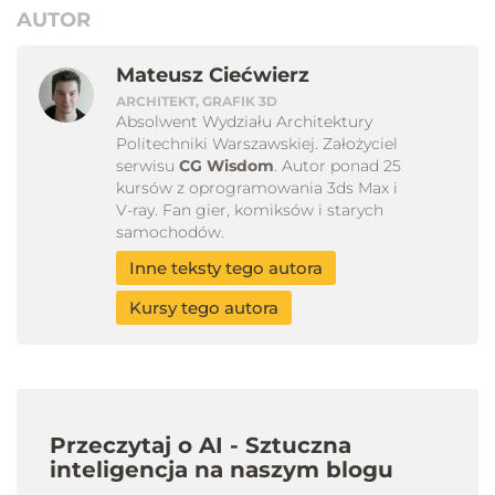
AUTOR
Mateusz Ciećwierz
ARCHITEKT, GRAFIK 3D
Absolwent Wydziału Architektury
Politechniki Warszawskiej. Założyciel
serwisu
CG Wisdom
. Autor ponad 25
kursów z oprogramowania 3ds Max i
V-ray. Fan gier, komiksów i starych
samochodów.
Inne teksty tego autora
Kursy tego autora
Przeczytaj o AI - Sztuczna
inteligencja na naszym blogu