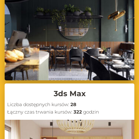
3ds Max
Liczba dostępnych kursów:
28
Łączny czas trwania kursów:
322
godzin