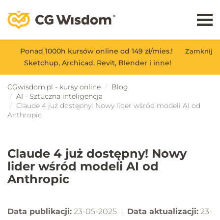
Ponad 1000h kursów online od 149 zł/mies.!
Zamknij
Sketchup, Archicad, Revit, Blender i inne!
CGwisdom.pl - kursy online
Blog
AI - Sztuczna inteligencja
Claude 4 już dostępny! Nowy lider wśród modeli AI od
Anthropic
Claude 4 już dostępny! Nowy
lider wśród modeli AI od
Anthropic
Data publikacji:
23-05-2025 |
Data aktualizacji:
23-