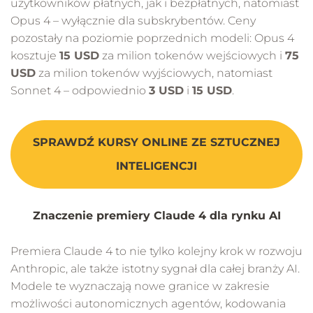
użytkowników płatnych, jak i bezpłatnych, natomiast
Opus 4 – wyłącznie dla subskrybentów. Ceny
pozostały na poziomie poprzednich modeli: Opus 4
kosztuje
15 USD
za milion tokenów wejściowych i
75
USD
za milion tokenów wyjściowych, natomiast
Sonnet 4 – odpowiednio
3 USD
i
15 USD
.
SPRAWDŹ KURSY ONLINE ZE SZTUCZNEJ
INTELIGENCJI
Znaczenie premiery Claude 4 dla rynku AI
Premiera Claude 4 to nie tylko kolejny krok w rozwoju
Anthropic, ale także istotny sygnał dla całej branży AI.
Modele te wyznaczają nowe granice w zakresie
możliwości autonomicznych agentów, kodowania