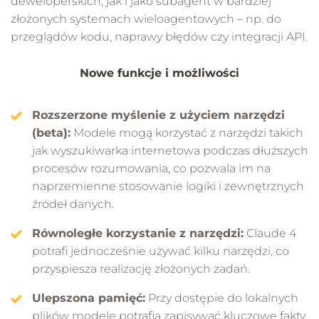
deweloperskich, jak i jako subagent w bardziej
złożonych systemach wieloagentowych – np. do
przeglądów kodu, naprawy błędów czy integracji API.
Nowe funkcje i możliwości
Rozszerzone myślenie z użyciem narzędzi
(beta):
Modele mogą korzystać z narzędzi takich
jak wyszukiwarka internetowa podczas dłuższych
procesów rozumowania, co pozwala im na
naprzemienne stosowanie logiki i zewnętrznych
źródeł danych.
Równoległe korzystanie z narzędzi:
Claude 4
potrafi jednocześnie używać kilku narzędzi, co
przyspiesza realizację złożonych zadań.
Ulepszona pamięć:
Przy dostępie do lokalnych
plików modele potrafią zapisywać kluczowe fakty,