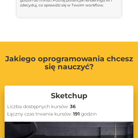
godzin do minut! Poznaj potencjał renderingu AI i
zdecyduj, co sprawdzi się w Twoim workflow.
Jakiego oprogramowania chcesz
się nauczyć?
Sketchup
Liczba dostępnych kursów:
36
Łączny czas trwania kursów:
191
godzin