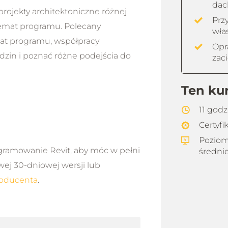
dac
rojekty architektoniczne różnej
Prz
temat programu. Polecany
wła
mat programu, współpracy
Opr
zin i poznać różne podejścia do
zac
Ten ku
11 god
Certyfi
Poziom
ramowanie Revit, aby móc w pełni
średni
wej 30-dniowej wersji lub
oducenta
.