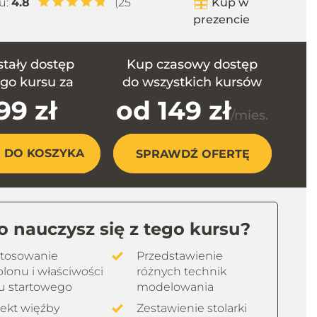
u:
4.8
(25
Kup w
prezencie
stały dostęp
Kup czasowy dostęp
ego kursu za
do wszystkich kursów
99 zł
od 149 zł
/mies.
 DO KOSZYKA
SPRAWDŹ OFERTĘ
 nauczysz się z tego kursu?
tosowanie
Przedstawienie
blonu i właściwości
różnych technik
ku startowego
modelowania
jekt więźby
Zestawienie stolarki