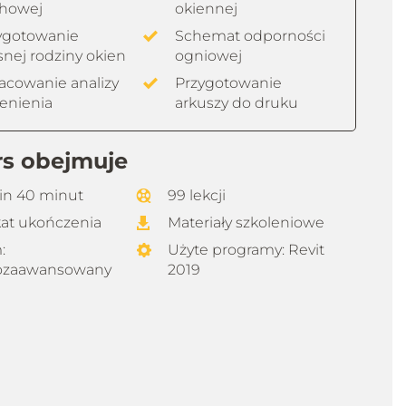
howej
okiennej
ygotowanie
Schemat odporności
snej rodziny okien
ogniowej
acowanie analizy
Przygotowanie
ienienia
arkuszy do druku
rs obejmuje
zin 40 minut
99 lekcji
kat ukończenia
Materiały szkoleniowe
:
Użyte programy:
Revit
ozaawansowany
2019