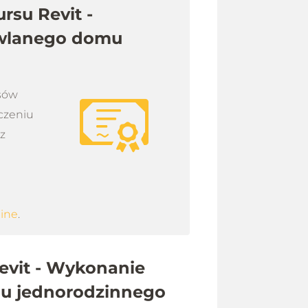
rsu Revit -
wlanego domu
rsów
czeniu
sz
line
.
evit - Wykonanie
u jednorodzinnego