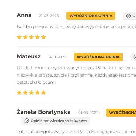
Anna
21-03-2023
WYRÓŻNIONA OPINIA
O
Bardzo pomocny kurs, wszystko wyjaśnione krok po kro
Mateusz
14-11-2022
WYRÓŻNIONA OPINIA
Dzięki filmom przygotowanym przez Panią Emilię tworze
niezwykle proste, szybie i przyjemne. Każdy etap jest o
detalach.Polecam!
Żaneta Boratyńska
01-03-2022
WYRÓŻNIONA
Opinia potwierdzona zakupem
Tutorial przygotowany przez Panią Emilię bardzo mi po