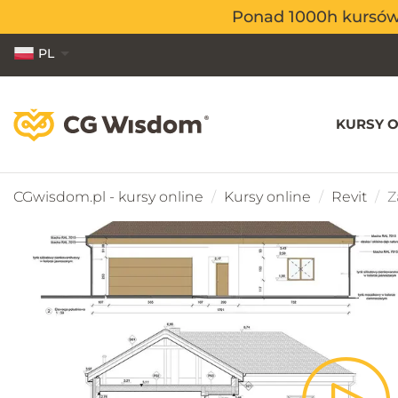
Ponad 1000h kursów o
Ponad 1000h kursów o
PL
EN
ES
KURSY O
CGwisdom.pl - kursy online
Kursy online
Revit
Z