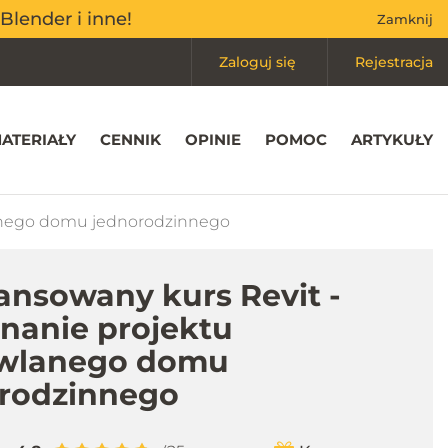
Mój koszyk
(0)
Blender i inne!
Blender i inne!
Zamknij
Zamknij
Zaloguj się
Rejestracja
ATERIAŁY
CENNIK
OPINIE
POMOC
ARTYKUŁY
anego domu jednorodzinnego
nsowany kurs Revit -
anie projektu
wlanego domu
rodzinnego