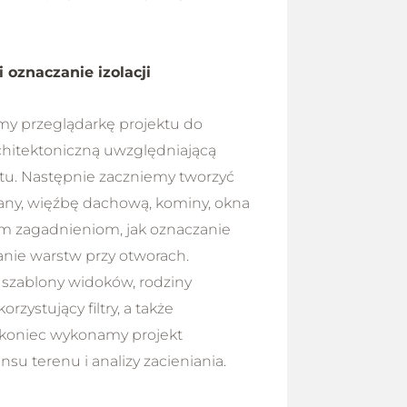
 oznaczanie izolacji
my przeglądarkę projektu do
chitektoniczną uwzględniającą
ktu. Następnie zaczniemy tworzyć
any, więźbę dachową, kominy, okna
akim zagadnieniom, jak oznaczanie
janie warstw przy otworach.
 szablony widoków, rodziny
stujący filtry, a także
 koniec wykonamy projekt
su terenu i analizy zacieniania.