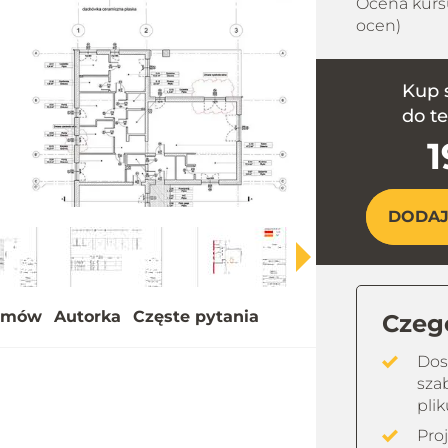
Ocena kurs
ocen)
y
eo
Kup 
do t
1
DODAJ
ilmów
Autorka
Częste pytania
Czego
Dos
sza
pli
Pro