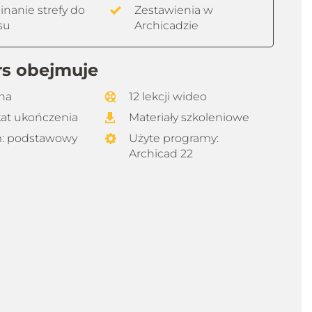
inanie strefy do
Zestawienia w
su
Archicadzie
rs obejmuje
ina
12 lekcji wideo
kat ukończenia
Materiały szkoleniowe
: podstawowy
Użyte programy:
Archicad 22