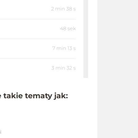
2 min 38 s
48 sek
7 min 13 s
3 min 32 s
13 min 52 s
 takie tematy jak:
4 min 0 s
4 min 3 s
i