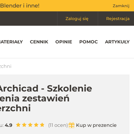
Mój koszyk
(0)
Blender i inne!
Blender i inne!
Zamknij
Zamknij
Zaloguj się
Rejestracja
ATERIAŁY
CENNIK
OPINIE
POMOC
ARTYKUŁY
zchni
Archicad - Szkolenie
enia zestawień
rzchni
u:
4.9
(11 ocen)
Kup w prezencie