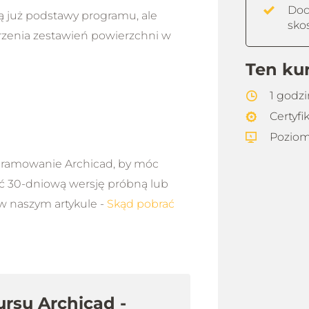
Doc
ają już podstawy programu, ale
sko
orzenia zestawień powierzchni w
Ten ku
1 godz
Certyfi
Poziom
gramowanie Archicad, by móc
ać 30-dniową wersję próbną lub
w naszym artykule -
Skąd pobrać
ursu Archicad -