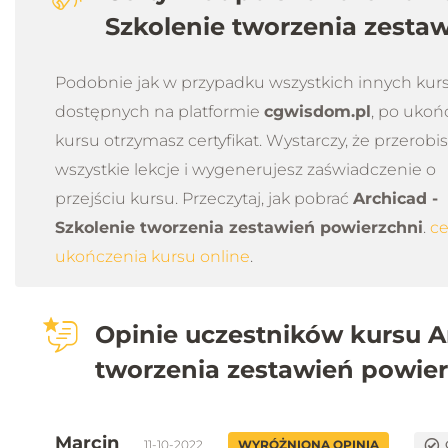
Szkolenie tworzenia zesta
Podobnie jak w przypadku wszystkich innych ku
dostępnych na platformie
cgwisdom.pl
, po ukoń
kursu otrzymasz certyfikat. Wystarczy, że przerobi
wszystkie lekcje i wygenerujesz zaświadczenie o
przejściu kursu. Przeczytaj, jak pobrać
Archicad -
Szkolenie tworzenia zestawień powierzchni
.
ce
ukończenia kursu online
.
Opinie uczestników kursu Ar
tworzenia zestawień powie
Marcin
11-10-2022
WYRÓŻNIONA OPINIA