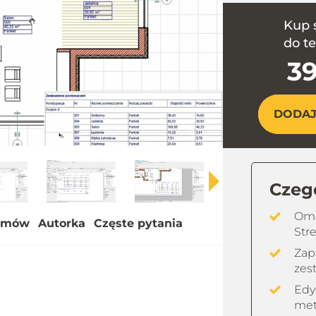
Kup 
y
do t
eo
39
DODAJ
Czego
Omó
ilmów
Autorka
Częste pytania
Stre
Zap
zes
Edy
met