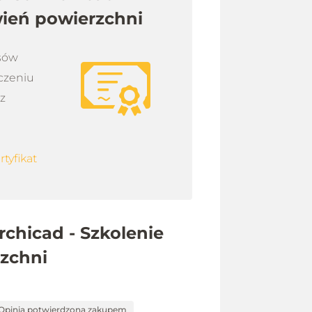
wień powierzchni
rsów
czeniu
sz
rtyfikat
chicad - Szkolenie
rzchni
Opinia potwierdzona zakupem