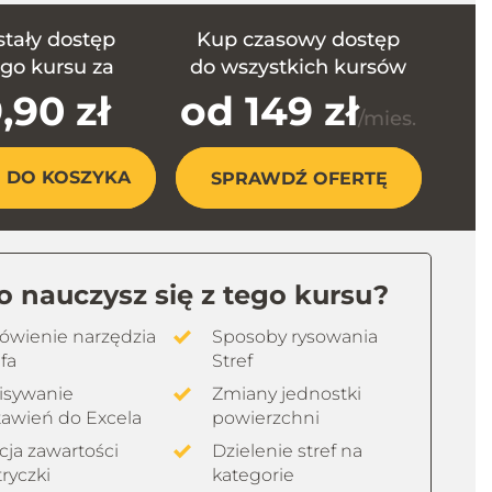
stały dostęp
Kup czasowy dostęp
ego kursu za
do wszystkich kursów
,90 zł
od 149 zł
/mies.
 DO KOSZYKA
SPRAWDŹ OFERTĘ
 nauczysz się z tego kursu?
wienie narzędzia
Sposoby rysowania
fa
Stref
isywanie
Zmiany jednostki
tawień do Excela
powierzchni
cja zawartości
Dzielenie stref na
ryczki
kategorie