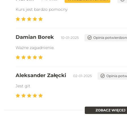
Kurs jest bardzo pomocny
Damian Borek
10-01-2025
Opinia potwierdzo
Ważne zagadnienie.
Aleksander Załęcki
02-01-2025
Opinia pot
Jest git
ZOBACZ WIĘCEJ