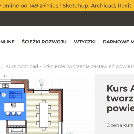
nline od 149 zł/mies.! Sketchup, Archicad, Revit, 
nline od 149 zł/mies.! Sketchup, Archicad, Revit, 
NLINE
ŚCIEŻKI ROZWOJU
WTYCZKI
DARMOWE M
Kurs Archicad - Szkolenie tworzenia zestawień powier
Kurs 
tworz
powie
Ocena kurs