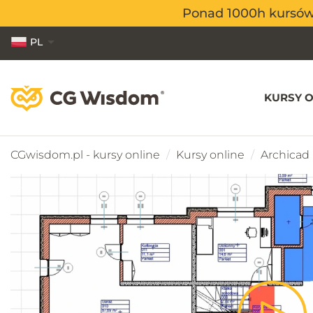
Ponad 1000h kursów o
Ponad 1000h kursów o
PL
EN
ES
KURSY O
CGwisdom.pl - kursy online
Kursy online
Archicad