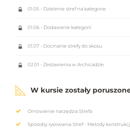
01.05 - Dzielenie stref na kategorie
01.06 - Dodawanie kategorii
01.07 - Docinanie strefy do skosu
02.01 - Zestawienia w Archicadzie
02.02 - Zestawienie według kondygnacji
W kursie zostały poruszone
02.03 - Zestawnienie według kategorii
Omówienie narzędzia Strefa
02.04 - Umieszczanie stref na arkuszu
Sposoby rysowania Stref - Metody konstrukcj