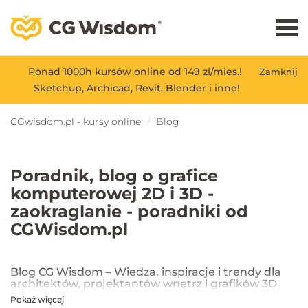
Ponad 1000h kursów online od 149 zł/mies.!
Zamknij
Sketchup, Archicad, Revit, Blender i inne!
CGwisdom.pl - kursy online
Blog
Poradnik, blog o grafice
komputerowej 2D i 3D -
zaokraglanie - poradniki od
CGWisdom.pl
Blog CG Wisdom – Wiedza, inspiracje i trendy dla
architektów, projektantów wnętrz i grafików 3D
Pokaż więcej
Na blogu CG Wisdom znajdziesz praktyczne porady, inspiracje oraz