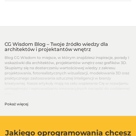
CG Wisdom Blog – Twoje źródło wiedzy dla
architektów i projektantów wnętrz
Blog CG Wisdom to miejsce, w którym znajdziesz inspiracje, porady i
wskazówki dla architektów, projektantów wnętrz oraz grafików 3D.
Skupiamy się na dostarczaniu wartościowej wiedzy z zakresu
projektowania, fotorealistycznych wizualizacji, modelowania 3D oraz
praktycznego zastosowania sztucznej inteligencji w branży
kreatywnej. Nasze artykuły mają na celu wspieranie Cię w rozwijaniu
umiejętności i wprowadzaniu innowacyjnych narzędzi do codziennej
pracy.
Pokaż więcej
Artykuły dla architektów i projektantów wnętrz –
Od podstaw po zaawansowane techniki
Na blogu CG Wisdom znajdziesz treści dopasowane do różnych
poziomów zaawansowania – od artykułów dla początkujących, po
zaawansowane poradniki i recenzje najnowszych narzędzi. Dzielimy
Jakiego oprogramowania chcesz
się wiedzą na temat programów takich jak SketchUp, V-Ray, 3ds Max,