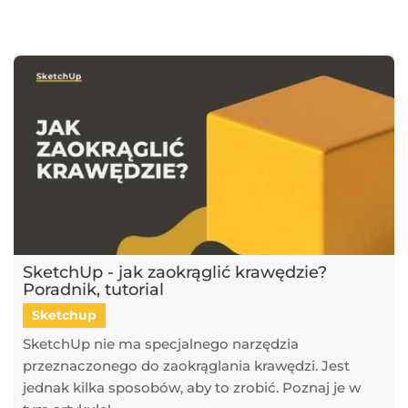
najnowsze trendy w dziedzinie projektowania wnętrz, architektury
oraz grafiki 3D. Publikujemy artykuły dotyczące popularnych
narzędzi, takich jak SketchUp, V-Ray, Blender, 3ds Max i GstarCAD,
które pomagają tworzyć profesjonalne i fotorealistyczne wizualizacje.
Dowiesz się również, jak sztuczna inteligencja zmienia pracę
projektantów, jakie są najlepsze praktyki w renderingu oraz jak
optymalizować proces projektowy. Śledź nasz blog, aby pozostać na
bieżąco z technologią i rozwijać swoje umiejętności w projektowaniu
przestrzeni i wizualizacji 3D!
SketchUp - jak zaokrąglić krawędzie?
Poradnik, tutorial
Sketchup
SketchUp nie ma specjalnego narzędzia
przeznaczonego do zaokrąglania krawędzi. Jest
jednak kilka sposobów, aby to zrobić. Poznaj je w