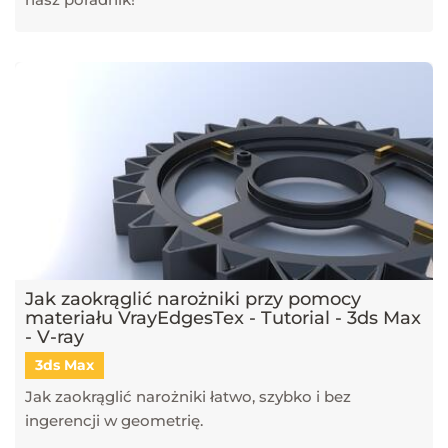
Jak zaokrąglić narożniki przy pomocy
materiału VrayEdgesTex - Tutorial - 3ds Max
- V-ray
3ds Max
Jak zaokrąglić narożniki łatwo, szybko i bez
ingerencji w geometrię.