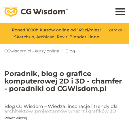
Ponad 1000h kursów online od 149 zł/mies.!
Zamknij
Sketchup, Archicad, Revit, Blender i inne!
CGwisdom.pl - kursy online
Blog
Poradnik, blog o grafice
komputerowej 2D i 3D - chamfer
- poradniki od CGWisdom.pl
Blog CG Wisdom – Wiedza, inspiracje i trendy dla
architektów, projektantów wnętrz i grafików 3D
Pokaż więcej
Na blogu CG Wisdom znajdziesz praktyczne porady, inspiracje oraz
najnowsze trendy w dziedzinie projektowania wnętrz, architektury
oraz grafiki 3D. Publikujemy artykuły dotyczące popularnych