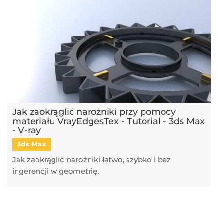
Jak zaokrąglić narożniki przy pomocy
materiału VrayEdgesTex - Tutorial - 3ds Max
- V-ray
3ds Max
Jak zaokrąglić narożniki łatwo, szybko i bez
ingerencji w geometrię.