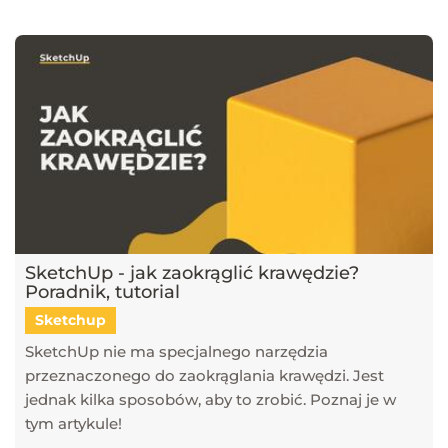
narzędzi, takich jak SketchUp, V-Ray, Blender, 3ds Max i GstarCAD,
które pomagają tworzyć profesjonalne i fotorealistyczne wizualizacje.
Dowiesz się również, jak sztuczna inteligencja zmienia pracę
projektantów, jakie są najlepsze praktyki w renderingu oraz jak
optymalizować proces projektowy. Śledź nasz blog, aby pozostać na
bieżąco z technologią i rozwijać swoje umiejętności w projektowaniu
przestrzeni i wizualizacji 3D!
SketchUp - jak zaokrąglić krawędzie?
Poradnik, tutorial
Sketchup
SketchUp nie ma specjalnego narzędzia
przeznaczonego do zaokrąglania krawędzi. Jest
jednak kilka sposobów, aby to zrobić. Poznaj je w
tym artykule!