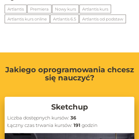
Artlantis
Premiera
Nowy kurs
Artlantis kurs
Artlantis kurs online
Artlantis 6.5
Artlantis od podstaw
Jakiego oprogramowania chcesz
się nauczyć?
Sketchup
Liczba dostępnych kursów:
36
Łączny czas trwania kursów:
191
godzin