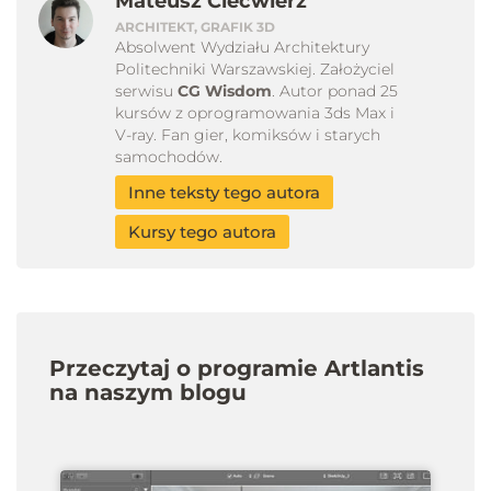
Mateusz Ciećwierz
ARCHITEKT, GRAFIK 3D
Absolwent Wydziału Architektury
Politechniki Warszawskiej. Założyciel
serwisu
CG Wisdom
. Autor ponad 25
kursów z oprogramowania 3ds Max i
V-ray. Fan gier, komiksów i starych
samochodów.
Inne teksty tego autora
Kursy tego autora
Przeczytaj o programie Artlantis
na naszym blogu