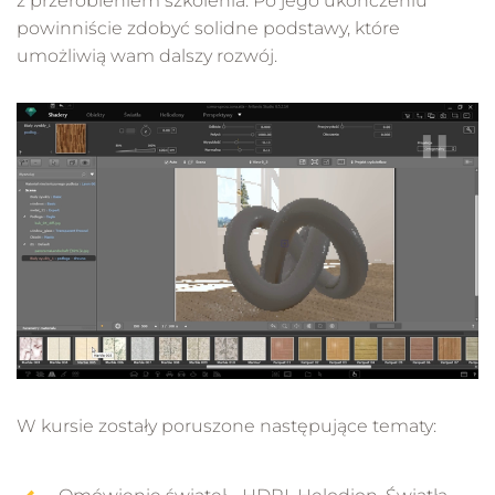
z przerobieniem szkolenia. Po jego ukończeniu
powinniście zdobyć solidne podstawy, które
umożliwią wam dalszy rozwój.
W kursie zostały poruszone następujące tematy: