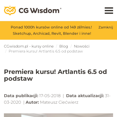
Ponad 1000h kursów online od 149 zł/mies.!
Zamknij
Sketchup, Archicad, Revit, Blender i inne!
CGwisdom.pl - kursy online
Blog
Nowości
Premiera kursu! Artlantis 6.5 od podstaw
Premiera kursu! Artlantis 6.5 od
podstaw
Data publikacji:
17-05-2018 |
Data aktualizacji:
31-
03-2020 |
Autor:
Mateusz Ciećwierz