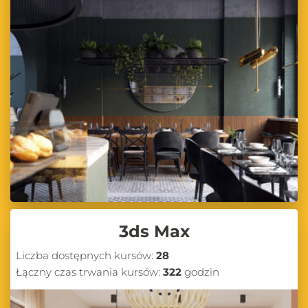
3ds Max
Liczba dostępnych kursów:
28
Łączny czas trwania kursów:
322
godzin