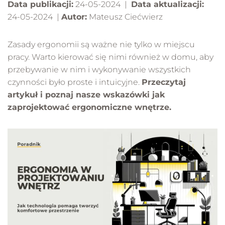
Data publikacji:
24-05-2024 |
Data aktualizacji:
24-05-2024 |
Autor:
Mateusz Ciećwierz
Zasady ergonomii są ważne nie tylko w miejscu
pracy. Warto kierować się nimi również w domu, aby
przebywanie w nim i wykonywanie wszystkich
czynności było proste i intuicyjne.
Przeczytaj
artykuł i poznaj nasze wskazówki jak
zaprojektować ergonomiczne wnętrze.