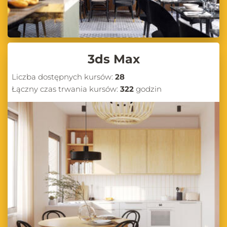
3ds Max
Liczba dostępnych kursów:
28
Łączny czas trwania kursów:
322
godzin