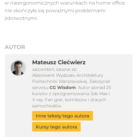
w nieergonomicznych warunkach na home office
nie skończyła się poważnymi problemami
zdrowotnymi.
AUTOR
Mateusz Ciećwierz
ARCHITEKT, GRAFIK 3D
Absolwent Wydziału Architektury
Politechniki Warszawskiej. Założyciel
serwisu
CG Wisdom
. Autor ponad 25
kursów z oprogramowania 3ds Max i
V-ray. Fan gier, komiksów i starych
samochodów.
Inne teksty tego autora
Kursy tego autora