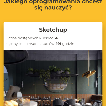
Jakiego oprogramowania chcesz
się nauczyć?
Sketchup
Liczba dostępnych kursów:
36
Łączny czas trwania kursów:
191
godzin