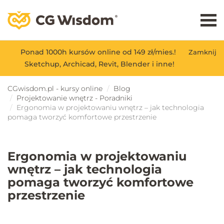
Ponad 1000h kursów online od 149 zł/mies.!
Zamknij
Sketchup, Archicad, Revit, Blender i inne!
CGwisdom.pl - kursy online
Blog
Projektowanie wnętrz - Poradniki
Ergonomia w projektowaniu wnętrz – jak technologia
pomaga tworzyć komfortowe przestrzenie
Ergonomia w projektowaniu
wnętrz – jak technologia
pomaga tworzyć komfortowe
przestrzenie