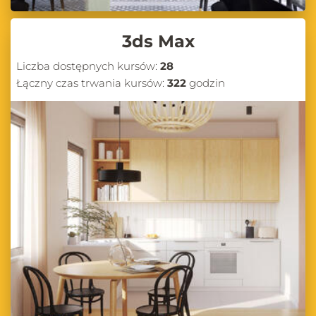
3ds Max
Liczba dostępnych kursów:
28
Łączny czas trwania kursów:
322
godzin