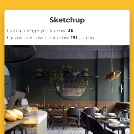
Sketchup
Liczba dostępnych kursów:
36
Łączny czas trwania kursów:
191
godzin