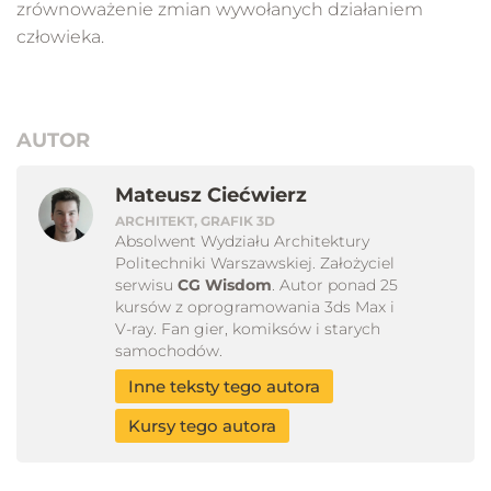
zrównoważenie zmian wywołanych działaniem
człowieka.
AUTOR
Mateusz Ciećwierz
ARCHITEKT, GRAFIK 3D
Absolwent Wydziału Architektury
Politechniki Warszawskiej. Założyciel
serwisu
CG Wisdom
. Autor ponad 25
kursów z oprogramowania 3ds Max i
V-ray. Fan gier, komiksów i starych
samochodów.
Inne teksty tego autora
Kursy tego autora