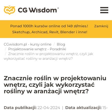
Ponad 1000h kursów online od 149 zł/mies.!
Zamknij
Sketchup, Archicad, Revit, Blender i inne!
CGwisdom.pl - kursy online
Blog
Projektowanie wnętrz - Poradniki
Znacznie roślin w projektowaniu wnętrz, czyli jak
wykorzystać rośliny w aranżacji wnętrz?
Znacznie roślin w projektowaniu
wnętrz, czyli jak wykorzystać
rośliny w aranżacji wnętrz?
Data publikacji:
22-04-2024 |
Data aktualizacji:
15-