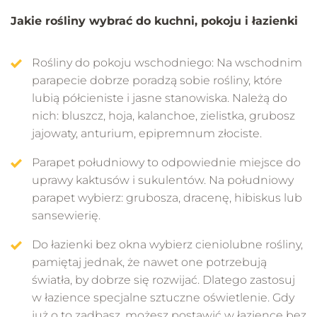
Jakie rośliny wybrać do kuchni, pokoju i łazienki
Rośliny do pokoju wschodniego: Na wschodnim
parapecie dobrze poradzą sobie rośliny, które
lubią półcieniste i jasne stanowiska. Należą do
nich: bluszcz, hoja, kalanchoe, zielistka, grubosz
jajowaty, anturium, epipremnum złociste.
Parapet południowy to odpowiednie miejsce do
uprawy kaktusów i sukulentów. Na południowy
parapet wybierz: grubosza, dracenę, hibiskus lub
sansewierię.
Do łazienki bez okna wybierz cieniolubne rośliny,
pamiętaj jednak, że nawet one potrzebują
światła, by dobrze się rozwijać. Dlatego zastosuj
w łazience specjalne sztuczne oświetlenie. Gdy
już o to zadbasz, możesz postawić w łazience bez