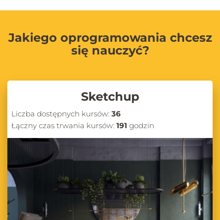
Jakiego oprogramowania chcesz
się nauczyć?
Sketchup
Liczba dostępnych kursów:
36
Łączny czas trwania kursów:
191
godzin