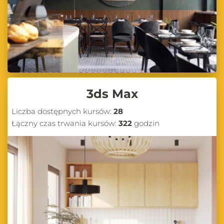
3ds Max
Liczba dostępnych kursów:
28
Łączny czas trwania kursów:
322
godzin