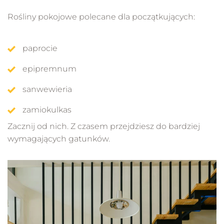
Rośliny pokojowe polecane dla początkujących:
paprocie
epipremnum
sanwewieria
zamiokulkas
Zacznij od nich. Z czasem przejdziesz do bardziej
wymagających gatunków.