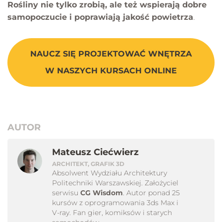
Rośliny nie tylko zrobią, ale też wspierają dobre
samopoczucie i poprawiają jakość powietrza
.
NAUCZ SIĘ PROJEKTOWAĆ WNĘTRZA
W NASZYCH KURSACH ONLINE
AUTOR
Mateusz Ciećwierz
ARCHITEKT, GRAFIK 3D
Absolwent Wydziału Architektury
Politechniki Warszawskiej. Założyciel
serwisu
CG Wisdom
. Autor ponad 25
kursów z oprogramowania 3ds Max i
V-ray. Fan gier, komiksów i starych