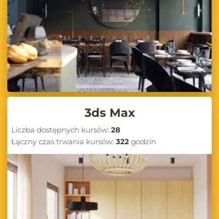
3ds Max
Liczba dostępnych kursów:
28
Łączny czas trwania kursów:
322
godzin