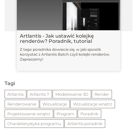
Artlantis - Jak ustawić kolejkę
renderów? Poradnik, tutorial
Z tego poradnika dowiecie się, w jaki sposób
korzystać z Artlantis Batch czyli kolejki renderów.
Zapraszamy!
Tagi
Artlantis
Artlantis 7
Modelowanie 3D
Render
Renderowanie
Wizualizacje
Wizualizacje wnętrz
Projektowanie wnętrz
Program
Poradnik
Charakterystyka programu
Artlantis poradnik