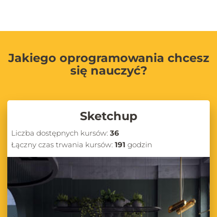
Jakiego oprogramowania chcesz
się nauczyć?
Sketchup
Liczba dostępnych kursów:
36
Łączny czas trwania kursów:
191
godzin