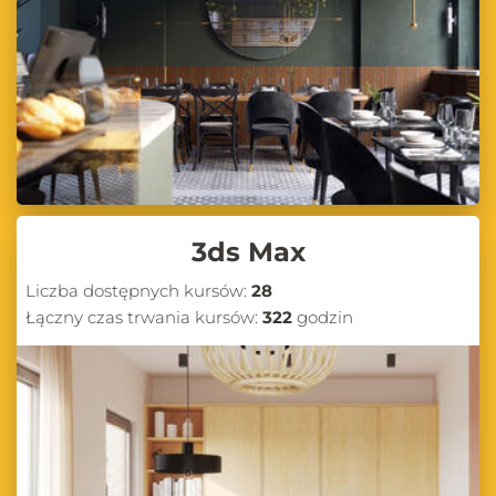
3ds Max
Liczba dostępnych kursów:
28
Łączny czas trwania kursów:
322
godzin