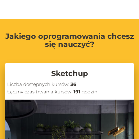
Jakiego oprogramowania chcesz
się nauczyć?
Sketchup
Liczba dostępnych kursów:
36
Łączny czas trwania kursów:
191
godzin