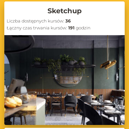
Sketchup
Liczba dostępnych kursów:
36
Łączny czas trwania kursów:
191
godzin