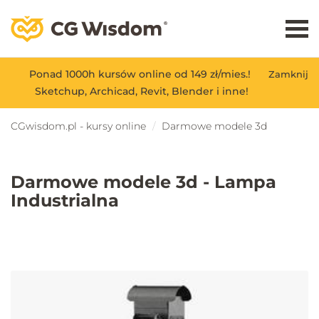
Ponad 1000h kursów online od 149 zł/mies.!
Zamknij
Sketchup, Archicad, Revit, Blender i inne!
CGwisdom.pl - kursy online
Darmowe modele 3d
Darmowe modele 3d - Lampa
Industrialna