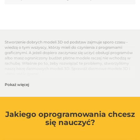
Stworzenie dobrych modeli 3D od podstaw zajmuje sporo czasu -
wiedzą o tym wszyscy, którzy mieli do czynienia z programami
graficznymi. A jeżeli dopiero zaczynasz się uczyć obsługi programów
albo masz ograniczony budżet płatne modele raczej nie wchodzą w
rachubę. Właśnie po to, żeby rozwiązać te problemy, stworzyliśmy
naszą bazę darmowych modeli 3D. Sprawdź darmowe modele 3D i
ułatw sobie pracę!
Pokaż więcej
Jakiego oprogramowania chcesz
się nauczyć?