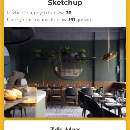
Sketchup
Liczba dostępnych kursów:
36
Łączny czas trwania kursów:
191
godzin
3ds Max