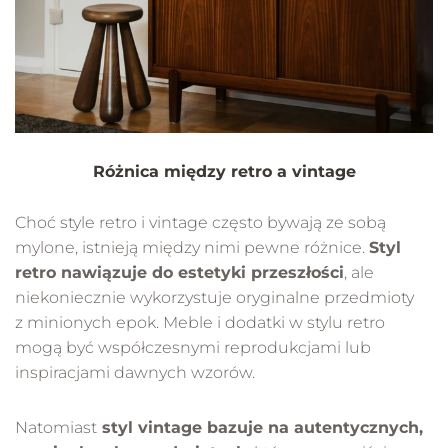
Różnica między retro a vintage
Choć style retro i vintage często bywają ze sobą
mylone, istnieją między nimi pewne różnice.
Styl
retro nawiązuje do estetyki przeszłości
, ale
niekoniecznie wykorzystuje oryginalne przedmioty
z minionych epok. Meble i dodatki w stylu retro
mogą być współczesnymi reprodukcjami lub
inspiracjami dawnych wzorów.
Natomiast
styl vintage bazuje na autentycznych,