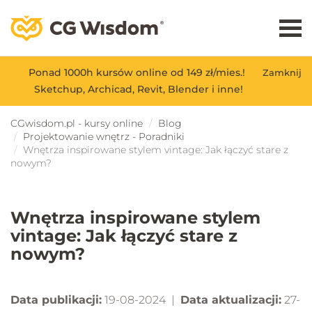
Ponad 1000h kursów online od 149 zł/mies.!
Zamknij
Sketchup, Archicad, Revit, Blender i inne!
CGwisdom.pl - kursy online
Blog
Projektowanie wnętrz - Poradniki
Wnętrza inspirowane stylem vintage: Jak łączyć stare z
nowym?
Wnętrza inspirowane stylem
vintage: Jak łączyć stare z
nowym?
Data publikacji:
19-08-2024 |
Data aktualizacji:
27-