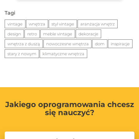
Tagi
vintage
wnętrza
styl vintage
aranżacja wnętrz
design
retro
meble vintage
dekoracje
wnętrza z duszą
nowoczesne wnętrza
dom
inspiracje
stary z nowym
klimatyczne wnętrza
Jakiego oprogramowania chcesz
się nauczyć?