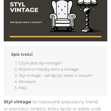
Spis treści
Czym jest styl vintage?
Różnica między retro a vintage
Styl vintage – jak łączyć stare z nowym
Wniosek
FAQ
Styl vintage
to niezwykle popularny trend
w aranżacji wnętrz, który łączy w sobie urok